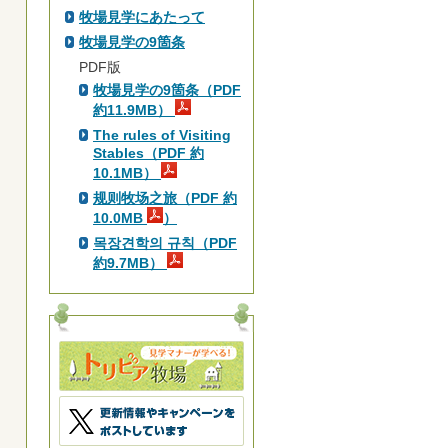
牧場見学にあたって
牧場見学の9箇条
PDF版
牧場見学の9箇条（PDF
約11.9MB）
The rules of Visiting
Stables（PDF 約
10.1MB）
规则牧场之旅（PDF 約
10.0MB
）
목장견학의 규칙（PDF
約9.7MB）