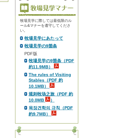
牧場見学に際しては最低限のル
ール&マナーを遵守してくださ
い。
牧場見学にあたって
牧場見学の9箇条
PDF版
牧場見学の9箇条（PDF
約11.9MB）
The rules of Visiting
Stables（PDF 約
10.1MB）
规则牧场之旅（PDF 約
10.0MB
）
목장견학의 규칙（PDF
約9.7MB）