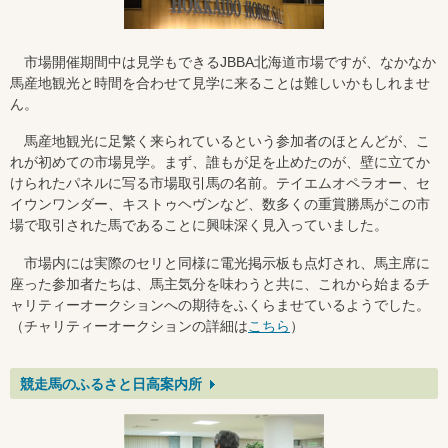
市場開催期間中は見学もできるJBBA北海道市場ですが、なかなか
馬産地観光と時間を合わせて見学に来ることは難しいかもしれませ
ん。
馬産地観光に足繁く来られているという参加者のほとんどが、こ
れが初めての市場見学。まず、誰もが足を止めたのが、壁に立てか
けられたパネルに写る市場取引馬の名前。テイエムオペラオー、セ
イウンワンダー、キストゥヘヴンなど、数多くの重賞勝馬がこの市
場で取引された馬であることに興味深く見入っていました。
市場内には実際のセリと同様に電光掲示板も点灯され、馬主席に
座った参加者たちは、馬主気分を味わうと共に、これから始まるチ
ャリティーオークションへの期待をふくらませているようでした。
（チャリティーオークションの詳細は
こちら
）
競走馬のふるさと日高案内所