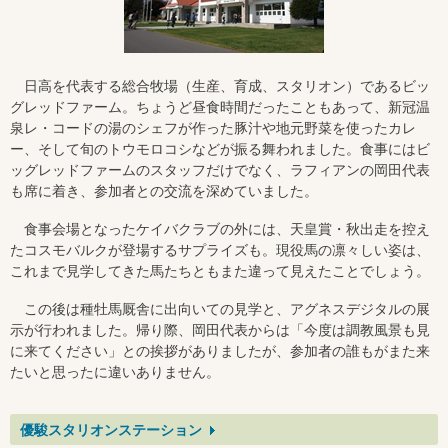
日高を代表する総合牧場（生産、育成、スタリオン）であるビッ
グレッドファーム。ちょうど昼食時間だったこともあって、新冠温
泉レ・コードの湯のシェフが作った豚汁や地元野菜を使ったカレ
ー、そして旬のトウモロコシなどが振る舞われました。食事にはビ
ッグレッドファームのスタッフだけでなく、ラフィアンの岡田代表
も席に着き、参加者との交流を深めていました。
食事会場となったケイバクラブの外には、天皇賞・秋出走を控え
たコスモバルクが登場するサプライズも。現役馬の凛々しい姿は、
これまで見学してきた馬たちともまた違って見えたことでしょう。
この後は種牡馬厩舎に出向いての見学と、アグネスデジタルの展
示が行われました。帰り際、岡田代表からは「今度は調教風景も見
に来てください」との挨拶がありましたが、参加者の誰もがまた来
たいと思ったに違いありません。
優駿スタリオンステーション