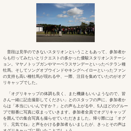
普段は見学のできないスタリオンということもあって、参加者か
らも行ってみたいとリクエストの多かった優駿スタリオンステーシ
ョン。マヤノトップガンやマーベラスサンデーといったベテラン種
牡馬。そしてソングオブウインドやキングヘイローといったファン
の支持も高い種牡馬が現れる中、一際、注目を集めていたのがオグ
リキャップでした。
「オグリキャップの体調も良く、また機嫌もいいようなので、皆
さん一緒に記念撮影してください」とのスタッフの声に、参加者か
らは「本当にいいんですか？」との声も上がる中、5人ほどのグルー
プで順番に写真に収まっていきます。参加者全員でオグリキャップ
を囲んでの集合写真も撮らせていただきました。帰り際には「オグ
リ、元気でね」と声をかける参加者もいましたが、きっとその声は
オグリキャップに届いたことでしょう。