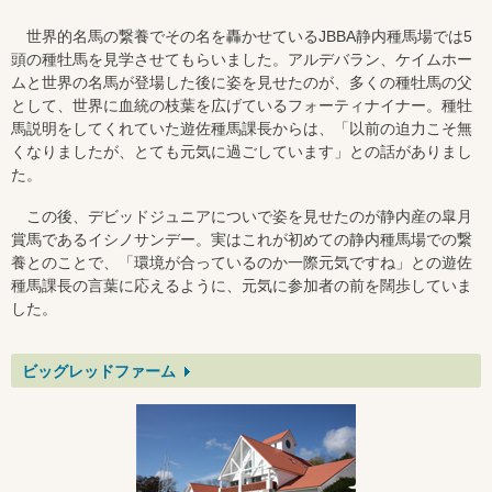
世界的名馬の繋養でその名を轟かせているJBBA静内種馬場では5
頭の種牡馬を見学させてもらいました。アルデバラン、ケイムホー
ムと世界の名馬が登場した後に姿を見せたのが、多くの種牡馬の父
として、世界に血統の枝葉を広げているフォーティナイナー。種牡
馬説明をしてくれていた遊佐種馬課長からは、「以前の迫力こそ無
くなりましたが、とても元気に過ごしています」との話がありまし
た。
この後、デビッドジュニアについで姿を見せたのが静内産の皐月
賞馬であるイシノサンデー。実はこれが初めての静内種馬場での繋
養とのことで、「環境が合っているのか一際元気ですね」との遊佐
種馬課長の言葉に応えるように、元気に参加者の前を闊歩していま
した。
ビッグレッドファーム