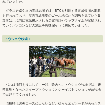
れていました。
グラス走路や屋内直線馬場では、BTCを利用する育成牧場の調教
も行われており、屋内直線馬場のゴール地点から調教を見ていた参
加者は、場内に電光掲示される走破時計やラップタイムが記録され
ていくパソコンなどの施設を興味深そうに眺めていました。
トウショウ牧場
バスは浦河を後にして、一路、静内へ。トウショウ牧場では、繁
殖牝馬となったスイープトウショウとシーイズトウショウが放牧地
で出迎えてくれました。
現役時は調教コースに出ないなど、様々なエピソードがあったス