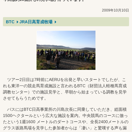
2009年10月10日
BTC
JRA日高育成牧場
ツアー2日目は7時前にAERUを出発と早いスタートでしたが、こ
れも東洋一の競走馬育成施設と言われるBTC（財団法人軽種馬育成
調教センター）での施設見学と、早朝から始まっている調教を見学
させてもらうためです。
バスにはBTC日高事業所の川島次長に同乗していただき、総面積
1500ヘクタールという広大な施設を案内。中央競馬のコースに倣っ
たという1週1600 メートルのダートコースや、全長2400メートルの
グラス坂路馬場を見学した参加者からは「凄い」と驚嘆する声も漏