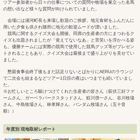
ツアー参加者から日々の仕事についての質問や牧場を巣立った名馬
の想い出など様々な質問が向けられていました。
会場には浦河町長も来場し歓迎のご挨拶。地元食材をふんだんに
用いた夕食も供され随所に地元の歓迎ムードが漂いました。
競馬に関するクイズ大会も開催。同席の生産者の方にまつわるク
イズも出題されましたが「覚えてないなあ」と苦笑いを浮かべる姿
も。優勝チームには実際の競馬で使用した競馬グッズ等がプレゼン
トされることもあり、クイズ大会は最後まで盛り上がりを見せてい
ました。
懇親食事会終了後もまだ話足りないとばかりにAERUのラウンジ
で二次会も始まるなどツアー1日目の夜はいつまでも続いていまし
た。
※お忙しいところ駆けつけてくれた生産者の皆さん（荻伏三好ファ
ームさん、ガーベラパークスタッドさん、鮫川啓一さん、谷川牧場
さん、中島牧場さん、林孝輝さん、バンダム牧場さん（五十音
順））
年度別 現地取材レポート