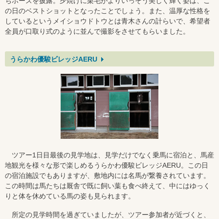
ちポーズを披露。夕焼けに栗毛がよりいっそう美しく輝く姿は、こ
の日のベストショットとなったことでしょう。また、温厚な性格を
しているというメイショウドトウとは青木さんの計らいで、希望者
全員が口取り式のように並んで撮影をさせてもらいました。
うらかわ優駿ビレッジAERU
ツアー1日目最後の見学地は、見学だけでなく乗馬に宿泊と、馬産
地観光を様々な形で楽しめるうらかわ優駿ビレッジAERU。この日
の宿泊施設でもありますが、敷地内には名馬が繋養されています。
この時間は馬たちは厩舎で既に飼い葉も食べ終えて、中にはゆっく
りと体を休めている馬の姿も見られます。
所定の見学時間を過ぎていましたが、ツアー参加者が近づくと、