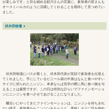
が楽しみです」と目を細める鮫川さんの言葉に、参加者の皆さんも
オースミハルカのように活躍してくれることを期待して見つめてい
ました。
伏木田牧場
伏木田牧場にバスが着くと、伏木田代表が笑顔で参加者を出迎え
てくれました。手にしているビニール袋の中身はなんと食べやすい
サイズに切られたニンジン。本来ならば見学の際に馬に食べ物を与
えることは厳禁ですが、この日は特別な計らいでファインモーショ
ンにニンジンを食べさせてあげることになりました。
柵沿いにやってきたファインモーションは、ニンジンを待ちきれ
ない様子。参加者からニンジンをもらうと、美味しそうに目を細め