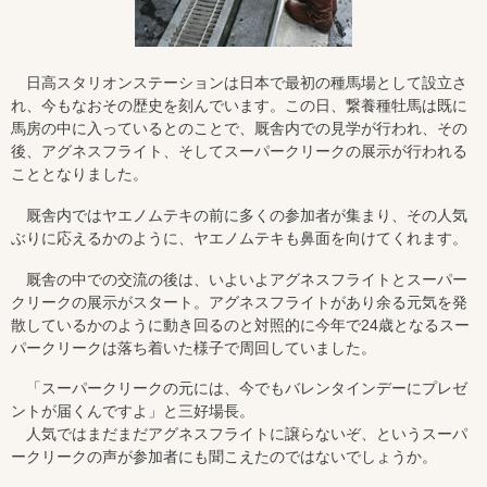
日高スタリオンステーションは日本で最初の種馬場として設立さ
れ、今もなおその歴史を刻んでいます。この日、繋養種牡馬は既に
馬房の中に入っているとのことで、厩舎内での見学が行われ、その
後、アグネスフライト、そしてスーパークリークの展示が行われる
こととなりました。
厩舎内ではヤエノムテキの前に多くの参加者が集まり、その人気
ぶりに応えるかのように、ヤエノムテキも鼻面を向けてくれます。
厩舎の中での交流の後は、いよいよアグネスフライトとスーパー
クリークの展示がスタート。アグネスフライトがあり余る元気を発
散しているかのように動き回るのと対照的に今年で24歳となるスー
パークリークは落ち着いた様子で周回していました。
「スーパークリークの元には、今でもバレンタインデーにプレゼ
ントが届くんですよ」と三好場長。
人気ではまだまだアグネスフライトに譲らないぞ、というスーパ
ークリークの声が参加者にも聞こえたのではないでしょうか。