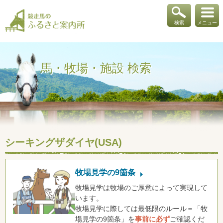
検索
メニュー
馬・牧場・施設 検索
シーキングザダイヤ(USA)
牧場見学の9箇条
牧場見学は牧場のご厚意によって実現して
います。
牧場見学に際しては最低限のルール＝「牧
場見学の9箇条」を
事前に必ず
ご確認くだ