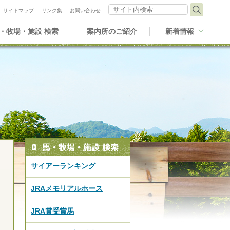
サイト内検索
サイトマップ
リンク集
お問い合わせ
・牧場・施設 検索
案内所のご紹介
新着情報
サイアーランキング
JRAメモリアルホース
JRA賞受賞馬