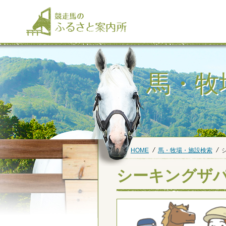
馬・牧
HOME
馬・牧場・施設検索
シーキングザパー