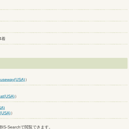
4着
Causeway(USA)
）
at(USA)
）
A)
t(USA)
）
S-Searchで閲覧できます。