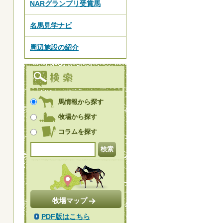
NARグランプリ受賞馬
名馬見学ナビ
周辺施設の紹介
馬情報から探す
牧場から探す
コラムを探す
牧場マップ
PDF版はこちら