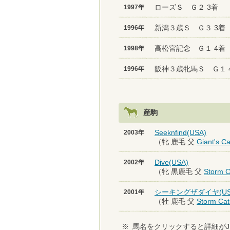
ローズＳ Ｇ２ 3着
1997年
新潟３歳Ｓ Ｇ３ 3着
1996年
高松宮記念 Ｇ１ 4着
1998年
阪神３歳牝馬Ｓ Ｇ１ 
1996年
産駒
Seeknfind(USA)
2003年
（牝 鹿毛 父
Giant's 
Dive(USA)
2002年
（牝 黒鹿毛 父
Storm C
シーキングザダイヤ(US
2001年
（牡 鹿毛 父
Storm Ca
※
馬名をクリックすると詳細がJBI