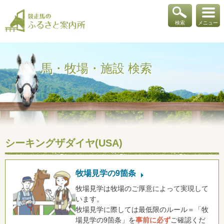
検索
メニュー
馬・牧場・施設 検索
シーキングザダイヤ(USA)
牧場見学の9箇条
牧場見学は牧場のご厚意によって実現して
います。
牧場見学に際しては最低限のルール＝「牧
場見学の9箇条」を
事前に必ず
ご確認くだ