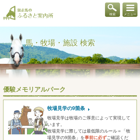
検索
メニュー
馬・牧場・施設 検索
優駿メモリアルパーク
牧場見学の9箇条
牧場見学は牧場のご厚意によって実現して
います。
牧場見学に際しては最低限のルール＝「牧
場見学の9箇条」を
事前に必ず
ご確認くだ