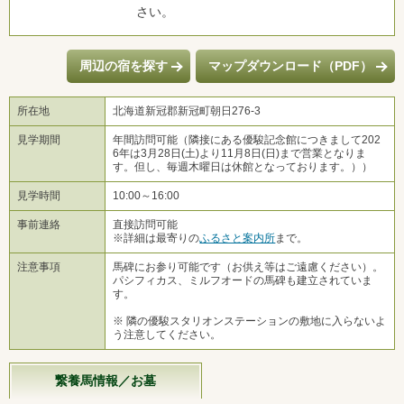
さい。
周辺の宿を探す
マップダウンロード（PDF）
所在地
北海道新冠郡新冠町朝日276-3
見学期間
年間訪問可能（隣接にある優駿記念館につきまして202
6年は3月28日(土)より11月8日(日)まで営業となりま
す。但し、毎週木曜日は休館となっております。））
見学時間
10:00～16:00
事前連絡
直接訪問可能
※詳細は最寄りの
ふるさと案内所
まで。
注意事項
馬碑にお参り可能です（お供え等はご遠慮ください）。
パシフィカス、ミルフオードの馬碑も建立されていま
す。
※ 隣の優駿スタリオンステーションの敷地に入らないよ
う注意してください。
繋養馬情報／お墓