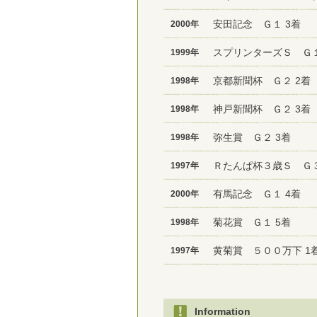
安田記念 Ｇ１ 3着
2000年
スプリンターズＳ Ｇ１
1999年
京都新聞杯 Ｇ２ 2着
1998年
神戸新聞杯 Ｇ２ 3着
1998年
弥生賞 Ｇ２ 3着
1998年
Ｒたんぱ杯３歳Ｓ Ｇ３
1997年
有馬記念 Ｇ１ 4着
2000年
菊花賞 Ｇ１ 5着
1998年
黄菊賞 ５００万下 1
1997年
Information