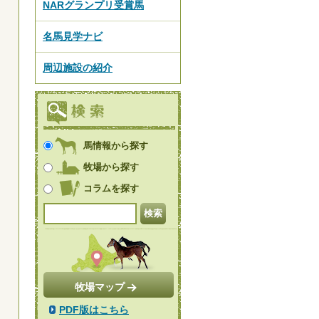
NARグランプリ受賞馬
名馬見学ナビ
周辺施設の紹介
馬情報から探す
牧場から探す
コラムを探す
牧場マップ
PDF版はこちら