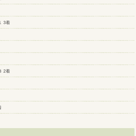
 3着
 2着
着