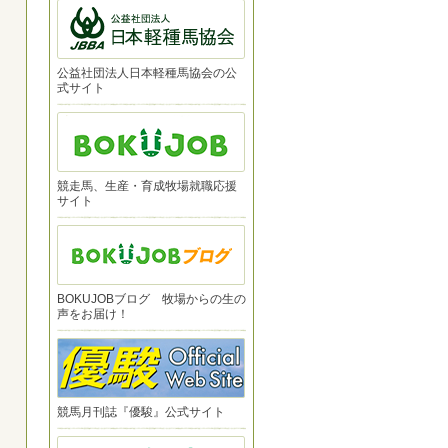
公益社団法人日本軽種馬協会の公
式サイト
競走馬、生産・育成牧場就職応援
サイト
BOKUJOBブログ 牧場からの生の
声をお届け！
競馬月刊誌『優駿』公式サイト