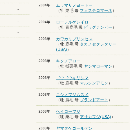
ムラマサノヨートー
2004年
-
（牡 栗毛 母
フェステロマーネ
）
-
ローレルゲレイロ
2004年
（牡 青鹿毛 母
ビッグテンビー
）
-
カワカミプリンセス
2003年
（牝 鹿毛 母
タカノセクレタリー
(USA)
）
キクノアロー
2003年
（牡 栃栗毛 母
ヤシマローマン
）
ゴウゴウキリシマ
2003年
（牡 鹿毛 母
マルシンアモン
）
ニシノフジムスメ
2003年
（牝 鹿毛 母
ブランドアート
）
ヘイローフジ
2003年
（牝 栗毛 母
アサカフジ(USA)
）
ヤマタケゴールデン
2003年