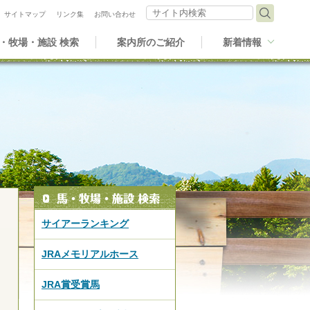
サイト内検索
サイトマップ
リンク集
お問い合わせ
・牧場・施設 検索
案内所のご紹介
新着情報
サイアーランキング
JRAメモリアルホース
JRA賞受賞馬