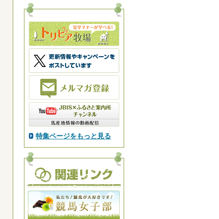
特集ページをもっと見る