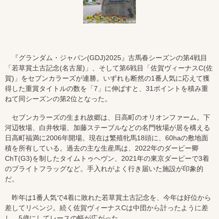
『グランダム・ジャパン(GDJ)2025』古馬春シーズンの第4戦目
「若草賞土古記念(名古屋)」、そして第6戦目「佐賀ヴィーナスC(佐
賀)」をセブンカラーズが連勝。いずれも断然の1番人気に応えて獲
得した重賞タイトルの数を「7」に伸ばすと、31ポイントを積み重
ねて同シーズンの第2位となった。
セブンカラーズの生まれ故郷は、日高町のオリオンファーム。下
河辺牧場、白井牧場、加藤ステーブルなどの名門牧場が居を構える
日高町福満に2006年開場。現在は繁殖牝馬18頭に、60haの敷地面
積を所有している。過去の主な生産馬は、2022年のダービー卿
ChT(G3)を制したタイムトゥヘヴン、2021年の東京ダービーで3着
のブライトフラッグなど。手入れがよく行き届いた施設が印象的
だ。
昨年は1番人気で4着に敗れた若草賞土古記念を、今年は好位から
差してリベンジ。続く佐賀ヴィーナスCは中団から計ったように差
し、5歳にしてレースの幅が広がった。