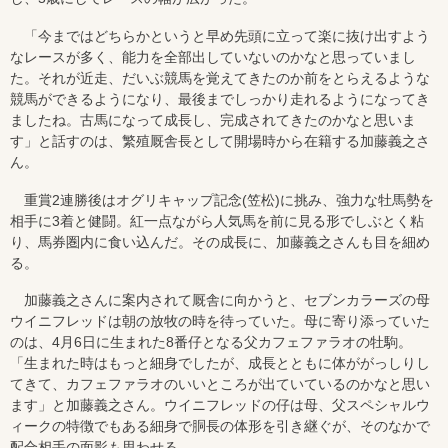
「今まではどちらかというと早め先頭に立って楽に抜け出すよう
なレースが多く、能力を全部出していないのかなと思っていまし
た。それが近走、だいぶ競馬を覚えてきたのか前をとらえるような
競馬ができるようになり、最後までしっかり走れるようになってき
ましたね。古馬になって成長し、完成されてきたのかなと思いま
す」と話すのは、繁殖厩舎長として開場時から在籍する加藤義之さ
ん。
重賞2連勝後はオグリキャップ記念(笠松)に挑み、強力な牡馬勢を
相手に3着と健闘。紅一点ながら人気馬を前に見る形でしぶとく粘
り、馬券圏内に食い込んだ。その成長に、加藤義之さんも目を細め
る。
加藤義之さんに案内されて厩舎に向かうと、セブンカラーズの母
ウイニフレッドは朝の放牧の時を待っていた。母に寄り添っていた
のは、4月6日に生まれた8番仔となる父カフェファラオの牡駒。
「生まれた時はもっと細身でしたが、成長とともに体ががっしりし
てきて、カフェファラオのいいところが出ていているのかなと思い
ます」と加藤義之さん。ウイニフレッドの仔は母、父スペシャルウ
ィークの特徴でもある細身で胴長の体形を引き継ぐが、そのなかで
配合相手の面影も思わせる。