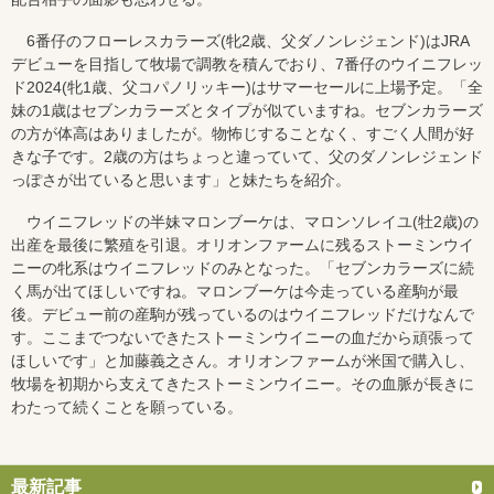
6番仔のフローレスカラーズ(牝2歳、父ダノンレジェンド)はJRA
デビューを目指して牧場で調教を積んでおり、7番仔のウイニフレッ
ド2024(牝1歳、父コパノリッキー)はサマーセールに上場予定。「全
妹の1歳はセブンカラーズとタイプが似ていますね。セブンカラーズ
の方が体高はありましたが。物怖じすることなく、すごく人間が好
きな子です。2歳の方はちょっと違っていて、父のダノンレジェンド
っぽさが出ていると思います」と妹たちを紹介。
ウイニフレッドの半妹マロンブーケは、マロンソレイユ(牡2歳)の
出産を最後に繁殖を引退。オリオンファームに残るストーミンウイ
ニーの牝系はウイニフレッドのみとなった。「セブンカラーズに続
く馬が出てほしいですね。マロンブーケは今走っている産駒が最
後。デビュー前の産駒が残っているのはウイニフレッドだけなんで
す。ここまでつないできたストーミンウイニーの血だから頑張って
ほしいです」と加藤義之さん。オリオンファームが米国で購入し、
牧場を初期から支えてきたストーミンウイニー。その血脈が長きに
わたって続くことを願っている。
最新記事