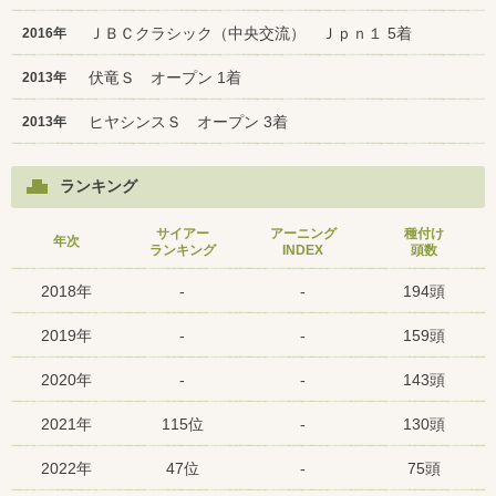
ＪＢＣクラシック（中央交流） Ｊｐｎ１ 5着
2016年
伏竜Ｓ オープン 1着
2013年
ヒヤシンスＳ オープン 3着
2013年
ランキング
サイアー
アーニング
種付け
年次
ランキング
INDEX
頭数
2018年
-
-
194頭
2019年
-
-
159頭
2020年
-
-
143頭
2021年
115位
-
130頭
2022年
47位
-
75頭