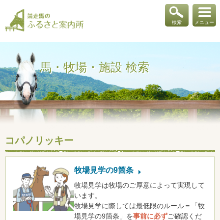
検索
メニュー
馬・牧場・施設 検索
コパノリッキー
牧場見学の9箇条
牧場見学は牧場のご厚意によって実現して
います。
牧場見学に際しては最低限のルール＝「牧
場見学の9箇条」を
事前に必ず
ご確認くだ