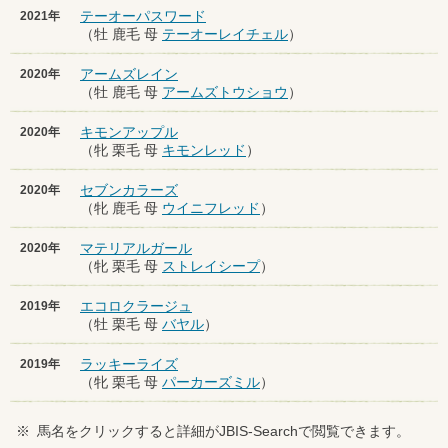
テーオーパスワード
2021年
（牡 鹿毛 母
テーオーレイチェル
）
アームズレイン
2020年
（牡 鹿毛 母
アームズトウショウ
）
キモンアップル
2020年
（牝 栗毛 母
キモンレッド
）
セブンカラーズ
2020年
（牝 鹿毛 母
ウイニフレッド
）
マテリアルガール
2020年
（牝 栗毛 母
ストレイシープ
）
エコロクラージュ
2019年
（牡 栗毛 母
バヤル
）
ラッキーライズ
2019年
（牝 栗毛 母
パーカーズミル
）
※
馬名をクリックすると詳細がJBIS-Searchで閲覧できます。