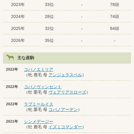
2023年
33位
-
78頭
2024年
28位
-
74頭
2025年
32位
-
84頭
2026年
35位
-
-
主な産駒
コパノエミリア
2022年
（牝 鹿毛 母
アンジェラスベル
）
コパノヴィンセント
2022年
（牡 栗毛 母
ヴェアリアスローズ
）
ラブミールイス
2022年
（牝 栗毛 母
コパノアーデン
）
シンメデージー
2021年
（牡 鹿毛 母
イズミコマンダー
）