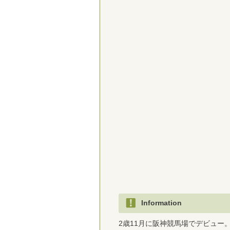
Information
2歳11月に阪神競馬場でデビュー