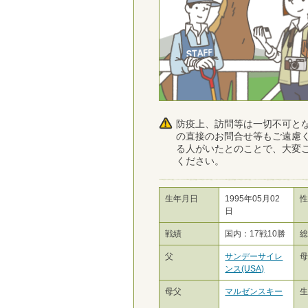
防疫上、訪問等は一切不可と
の直接のお問合せ等もご遠慮く
る人がいたとのことで、大変
ください。
生年月日
1995年05月02
性
日
戦績
国内：17戦10勝
父
サンデーサイレ
ンス(USA)
母父
マルゼンスキー