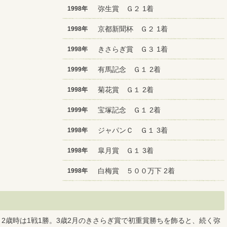
弥生賞 Ｇ２ 1着
1998年
京都新聞杯 Ｇ２ 1着
1998年
きさらぎ賞 Ｇ３ 1着
1998年
有馬記念 Ｇ１ 2着
1999年
菊花賞 Ｇ１ 2着
1998年
宝塚記念 Ｇ１ 2着
1999年
ジャパンＣ Ｇ１ 3着
1998年
皐月賞 Ｇ１ 3着
1998年
白梅賞 ５００万下 2着
1998年
。2歳時は1戦1勝。3歳2月のきさらぎ賞で初重賞勝ちを飾ると、続く弥