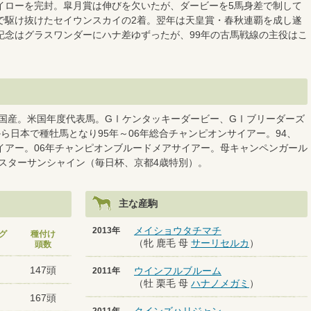
イローを完封。皐月賞は伸びを欠いたが、ダービーを5馬身差で制して
で駆け抜けたセイウンスカイの2着。翌年は天皇賞・春秋連覇を成し遂
記念はグラスワンダーにハナ差ゆずったが、99年の古馬戦線の主役はこ
米国産。米国年度代表馬。GⅠケンタッキーダービー、GⅠブリーダーズ
から日本で種牡馬となり95年～06年総合チャンピオンサイアー。94、
ンサイアー。06年チャンピオンブルードメアサイアー。母キャンペンガール
にスターサンシャイン（毎日杯、京都4歳特別）。
主な産駒
メイショウタチマチ
2013年
グ
種付け
（牝 鹿毛 母
サーリセルカ
）
頭数
147頭
ウインフルブルーム
2011年
（牡 栗毛 母
ハナノメガミ
）
167頭