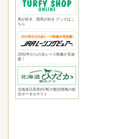
馬が好き、競馬が好き グッズはこ
ちら
2002年からの全レース映像が見放
題！
北海道日高管内7町の観光情報の総
合ポータルサイト