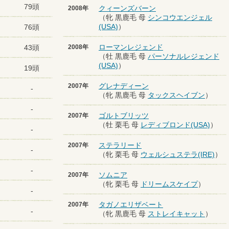
79頭
クィーンズバーン
2008年
（牝 黒鹿毛 母
シンコウエンジェル
(USA)
）
76頭
ローマンレジェンド
43頭
2008年
（牡 黒鹿毛 母
パーソナルレジェンド
(USA)
）
19頭
グレナディーン
2007年
-
（牝 黒鹿毛 母
タックスヘイブン
）
-
ゴルトブリッツ
2007年
（牡 栗毛 母
レディブロンド(USA)
）
-
ステラリード
2007年
-
（牝 栗毛 母
ウェルシュステラ(IRE)
）
-
ソムニア
2007年
（牝 栗毛 母
ドリームスケイプ
）
-
タガノエリザベート
2007年
-
（牝 黒鹿毛 母
ストレイキャット
）