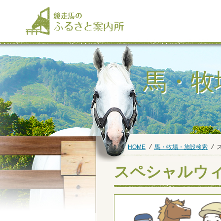
馬・牧
HOME
馬・牧場・施設検索
スペシャルウ