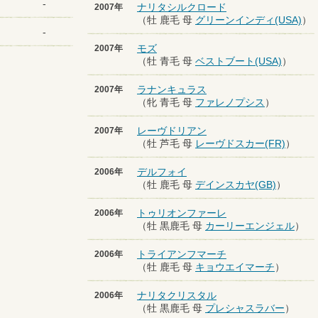
-
ナリタシルクロード
2007年
（牡 鹿毛 母
グリーンインディ(USA)
）
-
モズ
2007年
（牡 青毛 母
ベストブート(USA)
）
ラナンキュラス
2007年
（牝 青毛 母
ファレノプシス
）
レーヴドリアン
2007年
（牡 芦毛 母
レーヴドスカー(FR)
）
デルフォイ
2006年
（牡 鹿毛 母
デインスカヤ(GB)
）
トゥリオンファーレ
2006年
（牡 黒鹿毛 母
カーリーエンジェル
）
トライアンフマーチ
2006年
（牡 鹿毛 母
キョウエイマーチ
）
ナリタクリスタル
2006年
（牡 黒鹿毛 母
プレシャスラバー
）