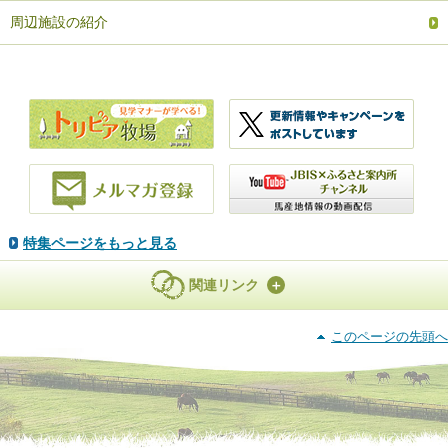
周辺施設の紹介
特集ページをもっと見る
関連リンク
このページの先頭へ