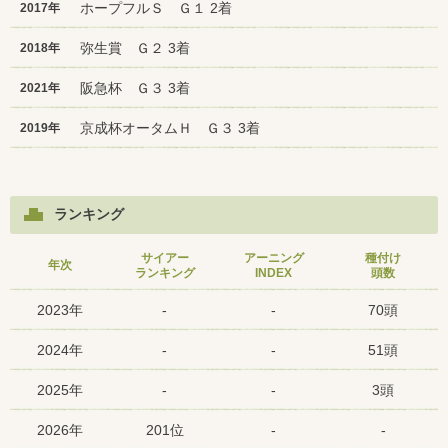
ホープフルＳ Ｇ１ 2着
2017年
弥生賞 Ｇ２ 3着
2018年
阪急杯 Ｇ３ 3着
2021年
京成杯オータムＨ Ｇ３ 3着
2019年
ランキング
サイアー
アーニング
種付け
年次
ランキング
INDEX
頭数
2023年
-
-
70頭
2024年
-
-
51頭
2025年
-
-
3頭
2026年
201位
-
-