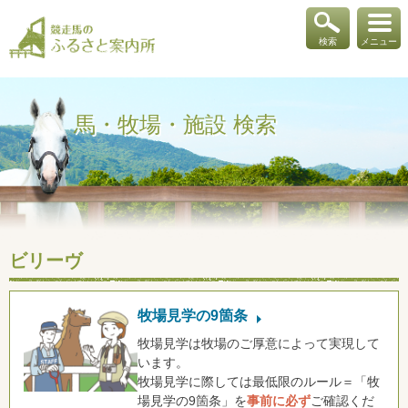
検索
メニュー
馬・牧場・施設 検索
ビリーヴ
牧場見学の9箇条
牧場見学は牧場のご厚意によって実現して
います。
牧場見学に際しては最低限のルール＝「牧
場見学の9箇条」を
事前に必ず
ご確認くだ