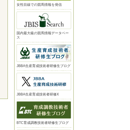
女性目線での競馬情報を発信
国内最大級の競馬情報データベー
ス
JBBA生産育成技術者研修生ブログ
JBBA生産育成技術者研修X
BTC育成調教技術者研修生ブログ