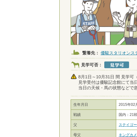
繋養先：
優駿スタリオンス
見学可否：
8月1日～10月31日 間 見
見学受付は優駿記念館にて当日の
当日の天候・馬の状態などで
生年月日
2015年02
戦績
国内：21戦
父
ステイゴ
母父
キングカ