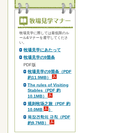
牧場見学に際しては最低限のル
ール&マナーを遵守してくださ
い。
牧場見学にあたって
牧場見学の9箇条
PDF版
牧場見学の9箇条（PDF
約11.9MB）
The rules of Visiting
Stables（PDF 約
10.1MB）
规则牧场之旅（PDF 約
10.0MB
）
목장견학의 규칙（PDF
約9.7MB）