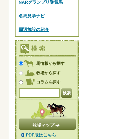
NARグランプリ受賞馬
名馬見学ナビ
周辺施設の紹介
馬情報から探す
牧場から探す
コラムを探す
牧場マップ
PDF版はこちら