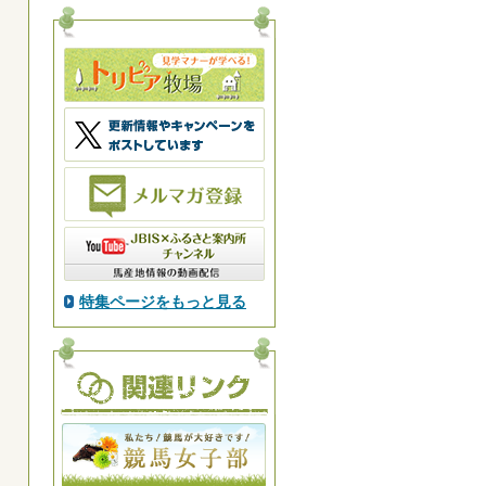
特集ページをもっと見る