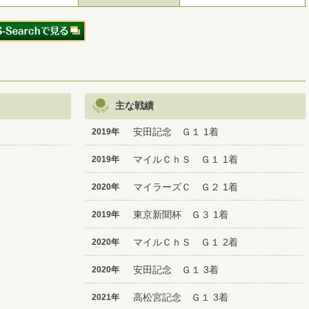
主な戦績
安田記念 Ｇ１ 1着
2019年
マイルＣｈＳ Ｇ１ 1着
2019年
マイラーズＣ Ｇ２ 1着
2020年
東京新聞杯 Ｇ３ 1着
2019年
マイルＣｈＳ Ｇ１ 2着
2020年
安田記念 Ｇ１ 3着
2020年
高松宮記念 Ｇ１ 3着
2021年