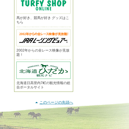
馬が好き、競馬が好き グッズはこ
ちら
2002年からの全レース映像が見放
題！
北海道日高管内7町の観光情報の総
合ポータルサイト
このページの先頭へ