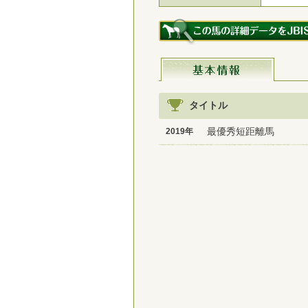
タイトル
最優秀短距離馬
2019年