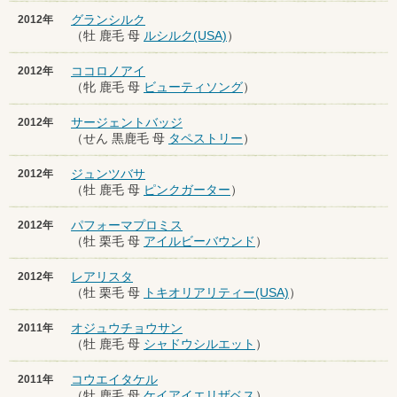
グランシルク
2012年
（牡 鹿毛 母
ルシルク(USA)
）
ココロノアイ
2012年
（牝 鹿毛 母
ビューティソング
）
サージェントバッジ
2012年
（せん 黒鹿毛 母
タペストリー
）
ジュンツバサ
2012年
（牡 鹿毛 母
ピンクガーター
）
パフォーマプロミス
2012年
（牡 栗毛 母
アイルビーバウンド
）
レアリスタ
2012年
（牡 栗毛 母
トキオリアリティー(USA)
）
オジュウチョウサン
2011年
（牡 鹿毛 母
シャドウシルエット
）
コウエイタケル
2011年
（牡 鹿毛 母
ケイアイエリザベス
）