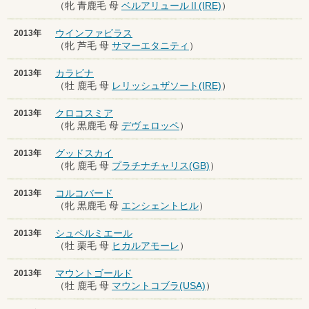
（牝 青鹿毛 母
ベルアリュールⅡ(IRE)
）
ウインファビラス
2013年
（牝 芦毛 母
サマーエタニティ
）
カラビナ
2013年
（牡 鹿毛 母
レリッシュザソート(IRE)
）
クロコスミア
2013年
（牝 黒鹿毛 母
デヴェロッペ
）
グッドスカイ
2013年
（牝 鹿毛 母
プラチナチャリス(GB)
）
コルコバード
2013年
（牝 黒鹿毛 母
エンシェントヒル
）
シュペルミエール
2013年
（牡 栗毛 母
ヒカルアモーレ
）
マウントゴールド
2013年
（牡 鹿毛 母
マウントコブラ(USA)
）