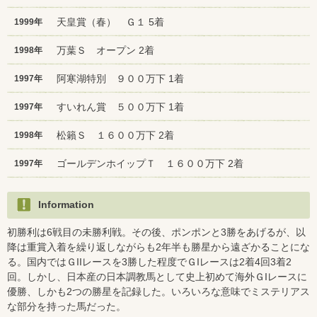
天皇賞（春） Ｇ１ 5着
1999年
万葉Ｓ オープン 2着
1998年
阿寒湖特別 ９００万下 1着
1997年
すいれん賞 ５００万下 1着
1997年
松籟Ｓ １６００万下 2着
1998年
ゴールデンホイップＴ １６００万下 2着
1997年
Information
初勝利は6戦目の未勝利戦。その後、ポンポンと3勝をあげるが、以
降は重賞入着を繰り返しながらも2年半も勝星から遠ざかることにな
る。国内ではＧIIレースを3勝した程度でＧIレースは2着4回3着2
回。しかし、日本産の日本調教馬として史上初めて海外ＧIレースに
優勝、しかも2つの勝星を記録した。いろいろな意味でミステリアス
な部分を持った馬だった。