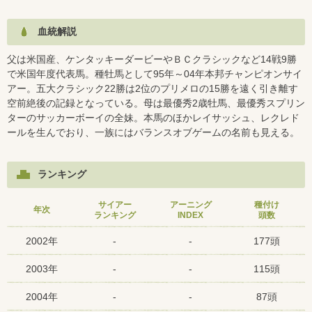
血統解説
父は米国産、ケンタッキーダービーやＢＣクラシックなど14戦9勝
で米国年度代表馬。種牡馬として95年～04年本邦チャンピオンサイ
アー。五大クラシック22勝は2位のプリメロの15勝を遠く引き離す
空前絶後の記録となっている。母は最優秀2歳牡馬、最優秀スプリン
ターのサッカーボーイの全妹。本馬のほかレイサッシュ、レクレド
ールを生んでおり、一族にはバランスオブゲームの名前も見える。
ランキング
サイアー
アーニング
種付け
年次
ランキング
INDEX
頭数
2002年
-
-
177頭
2003年
-
-
115頭
2004年
-
-
87頭