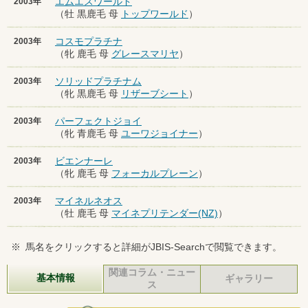
エムエスワールド
2003年
（牡 黒鹿毛 母
トップワールド
）
コスモプラチナ
2003年
（牝 鹿毛 母
グレースマリヤ
）
ソリッドプラチナム
2003年
（牝 黒鹿毛 母
リザーブシート
）
パーフェクトジョイ
2003年
（牝 青鹿毛 母
ユーワジョイナー
）
ビエンナーレ
2003年
（牝 鹿毛 母
フォーカルプレーン
）
マイネルネオス
2003年
（牡 鹿毛 母
マイネプリテンダー(NZ)
）
※
馬名をクリックすると詳細がJBIS-Searchで閲覧できます。
関連コラム・ニュー
基本情報
ギャラリー
ス