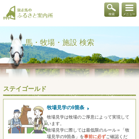
検索
メニュー
馬・牧場・施設 検索
ステイゴールド
牧場見学の9箇条
牧場見学は牧場のご厚意によって実現して
います。
牧場見学に際しては最低限のルール＝「牧
場見学の9箇条」を
事前に必ず
ご確認くだ