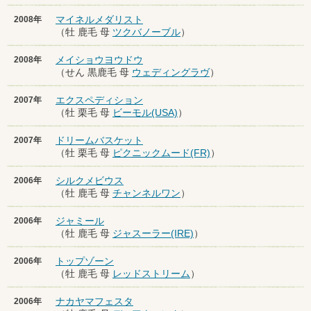
マイネルメダリスト
2008年
（牡 鹿毛 母
ツクバノーブル
）
メイショウヨウドウ
2008年
（せん 黒鹿毛 母
ウェディングラヴ
）
エクスペディション
2007年
（牡 栗毛 母
ビーモル(USA)
）
ドリームバスケット
2007年
（牡 栗毛 母
ピクニックムード(FR)
）
シルクメビウス
2006年
（牡 鹿毛 母
チャンネルワン
）
ジャミール
2006年
（牡 鹿毛 母
ジャスーラー(IRE)
）
トップゾーン
2006年
（牡 鹿毛 母
レッドストリーム
）
ナカヤマフェスタ
2006年