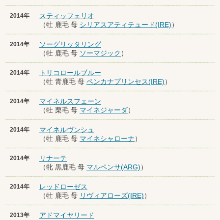
スティッフェリオ
2014年
（牡 鹿毛 母
シリアスアティテュード(IRE)
）
ソーグリッタリング
2014年
（牡 鹿毛 母
ソーマジック
）
トリコロールブルー
2014年
（牡 青鹿毛 母
ペンカナプリンセス(IRE)
）
マイネルスフェーン
2014年
（牡 栗毛 母
マイネジャーダ
）
マイネルヴンシュ
2014年
（牡 鹿毛 母
マイネシャローナ
）
リナーテ
2014年
（牝 黒鹿毛 母
マルペンサ(ARG)
）
レッドローゼス
2014年
（牡 鹿毛 母
リヴィアローズ(IRE)
）
アドマイヤリード
2013年