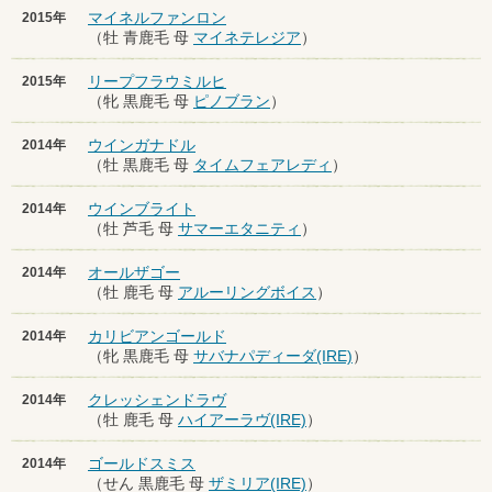
マイネルファンロン
2015年
（牡 青鹿毛 母
マイネテレジア
）
リープフラウミルヒ
2015年
（牝 黒鹿毛 母
ピノブラン
）
ウインガナドル
2014年
（牡 黒鹿毛 母
タイムフェアレディ
）
ウインブライト
2014年
（牡 芦毛 母
サマーエタニティ
）
オールザゴー
2014年
（牡 鹿毛 母
アルーリングボイス
）
カリビアンゴールド
2014年
（牝 黒鹿毛 母
サバナパディーダ(IRE)
）
クレッシェンドラヴ
2014年
（牡 鹿毛 母
ハイアーラヴ(IRE)
）
ゴールドスミス
2014年
（せん 黒鹿毛 母
ザミリア(IRE)
）