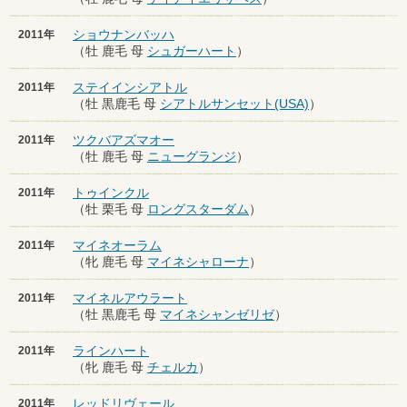
ショウナンバッハ
2011年
（牡 鹿毛 母
シュガーハート
）
ステイインシアトル
2011年
（牡 黒鹿毛 母
シアトルサンセット(USA)
）
ツクバアズマオー
2011年
（牡 鹿毛 母
ニューグランジ
）
トゥインクル
2011年
（牡 栗毛 母
ロングスターダム
）
マイネオーラム
2011年
（牝 鹿毛 母
マイネシャローナ
）
マイネルアウラート
2011年
（牡 黒鹿毛 母
マイネシャンゼリゼ
）
ラインハート
2011年
（牝 鹿毛 母
チェルカ
）
レッドリヴェール
2011年