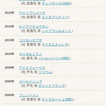
（牝 黒鹿毛 母
ディソサード(USA)
）
ウインプリメーラ
2010年
（牝 黒鹿毛 母
エリモプリティー
）
ケイアイチョウサン
2010年
（牡 黒鹿毛 母
シャドウシルエット
）
コスモハヤブサ
2010年
（牡 青鹿毛 母
マイネエストレヤ
）
マイネルミラノ
2010年
（牡 栗毛 母
パールバーリー(IRE)
）
アイスフォーリス
2009年
（牝 芦毛 母
リリウム
）
ゴールドシップ
2009年
（牡 芦毛 母
ポイントフラッグ
）
フェノーメノ
2009年
（牡 青鹿毛 母
ディラローシェ(IRE)
）