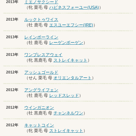
ミエノサクシード
2013年
（牝 栗毛 母
ハピネスフォーユー(USA)
）
ルックトゥワイス
2013年
（牡 鹿毛 母
エスユーエフシー(IRE)
）
レインボーライン
2013年
（牡 鹿毛 母
レーゲンボーゲン
）
ワンブレスアウェイ
2013年
（牝 黒鹿毛 母
ストレイキャット
）
アッシュゴールド
2012年
（せん 栗毛 母
オリエンタルアート
）
アングライフェン
2012年
（牡 鹿毛 母
レッドスレッド
）
ウインガニオン
2012年
（牡 黒鹿毛 母
チャンネルワン
）
キャットコイン
2012年
（牝 栗毛 母
ストレイキャット
）