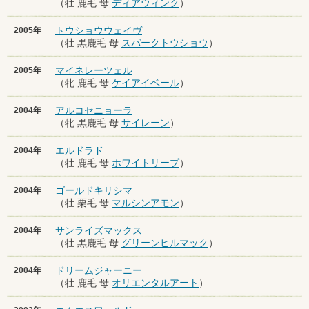
（牡 鹿毛 母
ディアウィンク
）
トウショウウェイヴ
2005年
（牡 黒鹿毛 母
スパークトウショウ
）
マイネレーツェル
2005年
（牝 鹿毛 母
ケイアイベール
）
アルコセニョーラ
2004年
（牝 黒鹿毛 母
サイレーン
）
エルドラド
2004年
（牡 鹿毛 母
ホワイトリープ
）
ゴールドキリシマ
2004年
（牡 栗毛 母
マルシンアモン
）
サンライズマックス
2004年
（牡 黒鹿毛 母
グリーンヒルマック
）
ドリームジャーニー
2004年
（牡 鹿毛 母
オリエンタルアート
）