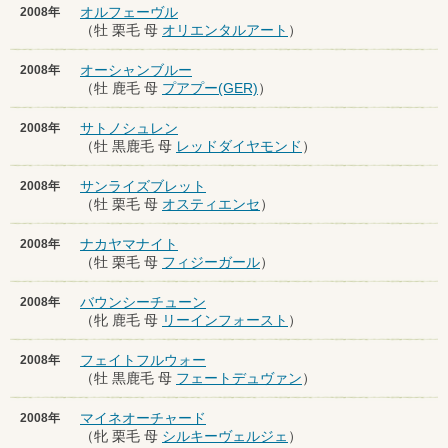
オルフェーヴル
2008年
（牡 栗毛 母
オリエンタルアート
）
オーシャンブルー
2008年
（牡 鹿毛 母
プアプー(GER)
）
サトノシュレン
2008年
（牡 黒鹿毛 母
レッドダイヤモンド
）
サンライズブレット
2008年
（牡 栗毛 母
オスティエンセ
）
ナカヤマナイト
2008年
（牡 栗毛 母
フィジーガール
）
バウンシーチューン
2008年
（牝 鹿毛 母
リーインフォースト
）
フェイトフルウォー
2008年
（牡 黒鹿毛 母
フェートデュヴァン
）
マイネオーチャード
2008年
（牝 栗毛 母
シルキーヴェルジェ
）