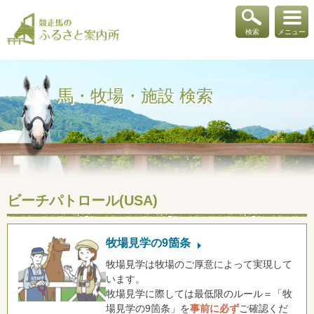
検索
メニュー
馬・牧場・施設 検索
ビーチパトロール(USA)
牧場見学の9箇条
牧場見学は牧場のご厚意によって実現して
います。
牧場見学に際しては最低限のルール＝「牧
場見学の9箇条」を
事前に必ず
ご確認くだ