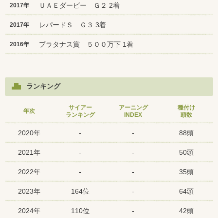
ＵＡＥダービー Ｇ２ 2着
2017年
レパードＳ Ｇ３ 3着
2017年
プラタナス賞 ５００万下 1着
2016年
ランキング
サイアー
アーニング
種付け
年次
ランキング
INDEX
頭数
2020年
-
-
88頭
2021年
-
-
50頭
2022年
-
-
35頭
2023年
164位
-
64頭
2024年
110位
-
42頭