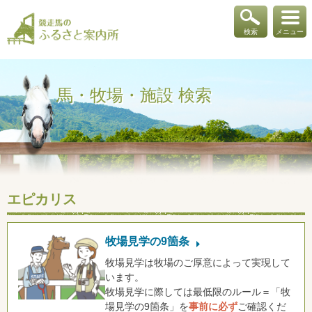
検索
メニュー
馬・牧場・施設 検索
エピカリス
牧場見学の9箇条
牧場見学は牧場のご厚意によって実現して
います。
牧場見学に際しては最低限のルール＝「牧
場見学の9箇条」を
事前に必ず
ご確認くだ