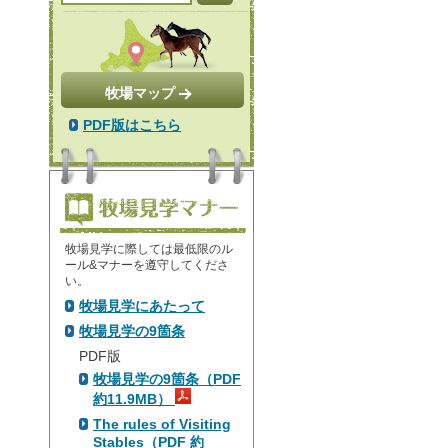
牧場マップ
PDF版はこちら
牧場見学に際しては最低限のル
ール&マナーを遵守してくださ
い。
牧場見学にあたって
牧場見学の9箇条
PDF版
牧場見学の9箇条（PDF
約11.9MB）
The rules of Visiting
Stables（PDF 約