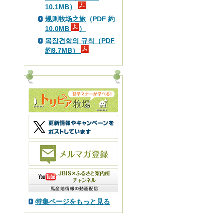
10.1MB）
规则牧场之旅（PDF 約
10.0MB
）
목장견학의 규칙（PDF
約9.7MB）
特集ページをもっと見る