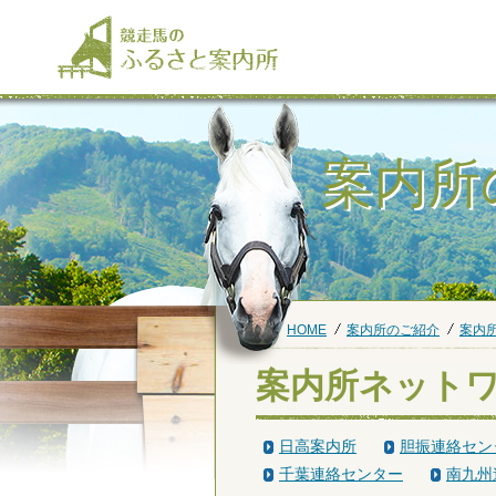
案内所
HOME
案内所のご紹介
案内
案内所ネット
日高案内所
胆振連絡セン
千葉連絡センター
南九州