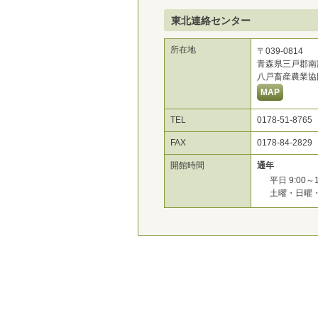
東北連絡センター
所在地
〒039-0814
青森県三戸郡南
八戸畜産農業協
MAP
TEL
0178-51-8765
FAX
0178-84-
開館時間
通年
平日 9:00～1
土曜・日曜