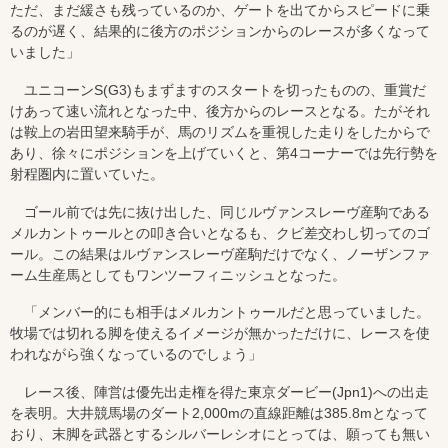
ただ、まだ緩さも残っているのか、ゲートを出てからスピードに乗
るのが遅く、結果的に後方のポジションからのレースが多くなって
いました」
ユニコーンS(G3)もまずますのスタートを切ったものの、重賞だ
けあって速い流れとなった中、後方からのレースとなる。たがそれ
は鞍上の岩田望来騎手が、馬のリズムを重視した走りをしたからで
あり、徐々にポジションを上げていくと、第4コーナーでは先行勢を
射程圏内に置いていた。
ゴール前では先に抜け出した、同じルヴァンスレーヴ産駒である
メルカントゥールとの叩き合いとなるも、クビ差交わし切ってのゴ
ール。この結果はルヴァンスレーヴ産駒だけでなく、ノーザンファ
ーム生産馬としてもワンツーフィニッシュとなった。
「メンバー的にも相手はメルカントゥールだと思っていました。
牧場では切れる脚を使えるイメージが無かっただけに、レースを使
われながら強くなっているのでしょう」
レース後、陣営は優先出走権を得た東京ダービー(Jpn1)への出走
を表明。大井競馬場のダート2,000mの直線距離は385.8mとなって
おり、末脚を武器とするシルバーレシオにとっては、願っても無い