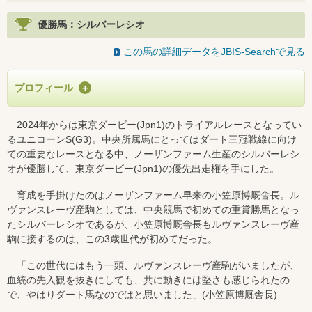
優勝馬：シルバーレシオ
この馬の詳細データをJBIS-Searchで見る
プロフィール
2024年からは東京ダービー(Jpn1)のトライアルレースとなってい
るユニコーンS(G3)。中央所属馬にとってはダート三冠戦線に向け
ての重要なレースとなる中、ノーザンファーム生産のシルバーレシ
オが優勝して、東京ダービー(Jpn1)の優先出走権を手にした。
育成を手掛けたのはノーザンファーム早来の小笠原博厩舎長。ル
ヴァンスレーヴ産駒としては、中央競馬で初めての重賞勝馬となっ
たシルバーレシオであるが、小笠原博厩舎長もルヴァンスレーヴ産
駒に接するのは、この3歳世代が初めてだった。
「この世代にはもう一頭、ルヴァンスレーヴ産駒がいましたが、
血統の先入観を抜きにしても、共に動きには堅さも感じられたの
で、やはりダート馬なのではと思いました」(小笠原博厩舎長)