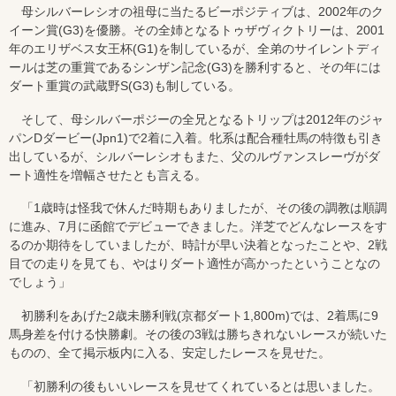
母シルバーレシオの祖母に当たるビーポジティブは、2002年のク
イーン賞(G3)を優勝。その全姉となるトゥザヴィクトリーは、2001
年のエリザベス女王杯(G1)を制しているが、全弟のサイレントディ
ールは芝の重賞であるシンザン記念(G3)を勝利すると、その年には
ダート重賞の武蔵野S(G3)も制している。
そして、母シルバーポジーの全兄となるトリップは2012年のジャ
パンDダービー(Jpn1)で2着に入着。牝系は配合種牡馬の特徴も引き
出しているが、シルバーレシオもまた、父のルヴァンスレーヴがダ
ート適性を増幅させたとも言える。
「1歳時は怪我で休んだ時期もありましたが、その後の調教は順調
に進み、7月に函館でデビューできました。洋芝でどんなレースをす
るのか期待をしていましたが、時計が早い決着となったことや、2戦
目での走りを見ても、やはりダート適性が高かったということなの
でしょう」
初勝利をあげた2歳未勝利戦(京都ダート1,800m)では、2着馬に9
馬身差を付ける快勝劇。その後の3戦は勝ちきれないレースが続いた
ものの、全て掲示板内に入る、安定したレースを見せた。
「初勝利の後もいいレースを見せてくれているとは思いました。