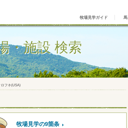
牧場見学ガイド
馬
場・施設 検索
ロフネ(USA)
牧場見学の9箇条