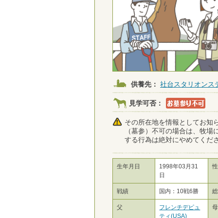
供養先：
社台スタリオンス
見学可否：
その所在地を情報としてお知
（墓参）不可の場合は、牧場
する行為は絶対にやめてくだ
生年月日
1998年03月31
性
日
戦績
国内：10戦6勝
父
フレンチデピュ
ティ(USA)