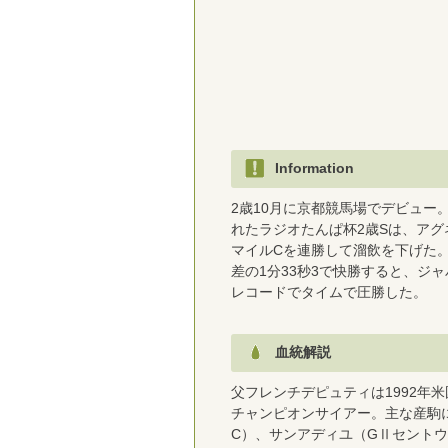
Information
2歳10月に京都競馬場でデビュー
れたラジオたんぱ杯2歳Sは、アグ
マイルCを連勝して溜飲を下げた
差の1分33秒3で快勝すると、ジ
レコードでタイムで圧勝した。
血統解説
父フレンチデピュティは1992年米
チャンピオンサイアー。主な産駒
C）、サンアディユ（GⅡセントウ