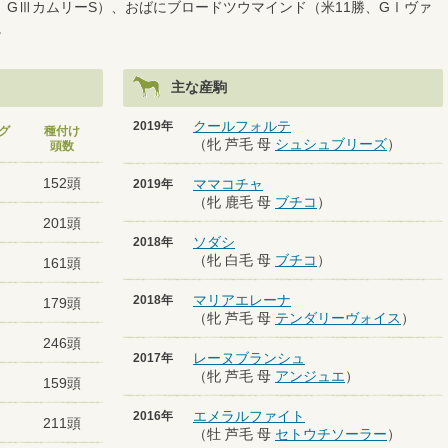
、GⅢカムリーS）、おばにブロードツウマインド（米11勝、GⅠヴァ
。
主な産駒
クールフォルテ
2019年
グ
種付け
（牝 芦毛 母
シュシュブリーズ
）
頭数
152頭
ママコチャ
2019年
（牝 鹿毛 母
ブチコ
）
201頭
ソダシ
2018年
（牝 白毛 母
ブチコ
）
161頭
マリアエレーナ
2018年
179頭
（牝 芦毛 母
テンダリーヴォイス
）
246頭
レーヌブランシュ
2017年
（牝 芦毛 母
アンジュエ
）
159頭
エメラルファイト
2016年
211頭
（牡 芦毛 母
セトウチソーラー
）