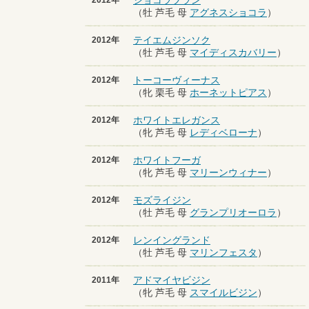
ショコラブラン
2012年
（牡 芦毛 母
アグネスショコラ
）
テイエムジンソク
2012年
（牡 芦毛 母
マイディスカバリー
）
トーコーヴィーナス
2012年
（牝 栗毛 母
ホーネットピアス
）
ホワイトエレガンス
2012年
（牝 芦毛 母
レディベローナ
）
ホワイトフーガ
2012年
（牝 芦毛 母
マリーンウィナー
）
モズライジン
2012年
（牡 芦毛 母
グランプリオーロラ
）
レンイングランド
2012年
（牡 芦毛 母
マリンフェスタ
）
アドマイヤビジン
2011年
（牝 芦毛 母
スマイルビジン
）