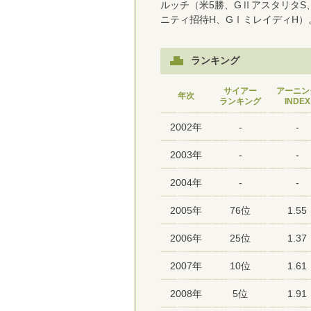
ルッチ（米5勝、GⅡアスタリタS
ニティ招待H、GⅠミレイディH）
ランキング
サイアー
アーニン
年次
ランキング
INDEX
2002年
-
-
2003年
-
-
2004年
-
-
2005年
76位
1.55
2006年
25位
1.37
2007年
10位
1.61
2008年
5位
1.91