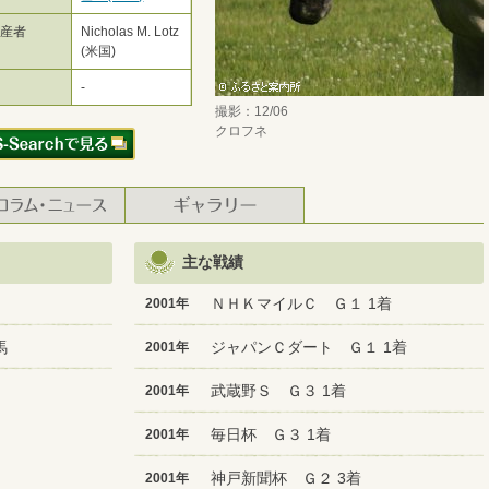
生産者
Nicholas M. Lotz
(米国)
-
撮影：12/06
クロフネ
主な戦績
ＮＨＫマイルＣ Ｇ１ 1着
2001年
馬
ジャパンＣダート Ｇ１ 1着
2001年
武蔵野Ｓ Ｇ３ 1着
2001年
毎日杯 Ｇ３ 1着
2001年
神戸新聞杯 Ｇ２ 3着
2001年