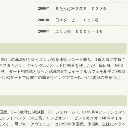
Ｒたんぱ杯３歳Ｓ Ｇ３ 3着
2000年
日本ダービー Ｇ１ 5着
2001年
エリカ賞 ５００万下 1着
2000年
。2戦目の新馬戦と続くエリカ賞を連続レコード勝ち。1番人気に支持さ
ネスタキオン、ジャングルポケットに先着を許したが、毎日杯、NHK
。秋、ダート初挑戦となった武蔵野Sではイーグルカフェを相手に9馬身
ャパンCダートでは前年の覇者ウイングアロー以下に7馬身の差をつけ、
国産。2～3歳時に6戦4勝、GⅡジェロームH。04年JRAフレッシュマン
にレフトバンク（米古馬チャンピオン）、ピンクカメオ（NHKマイル
ルS）。母ブルーアヴェニューは1990年米国産、米5勝。全妹にベラベ