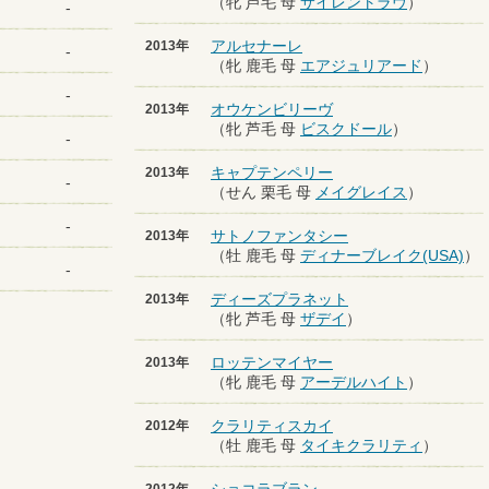
（牝 芦毛 母
サイレントラヴ
）
-
アルセナーレ
2013年
-
（牝 鹿毛 母
エアジュリアード
）
-
オウケンビリーヴ
2013年
（牝 芦毛 母
ビスクドール
）
-
キャプテンペリー
2013年
-
（せん 栗毛 母
メイグレイス
）
-
サトノファンタシー
2013年
（牡 鹿毛 母
ディナーブレイク(USA)
）
-
ディーズプラネット
2013年
（牝 芦毛 母
ザデイ
）
ロッテンマイヤー
2013年
（牝 鹿毛 母
アーデルハイト
）
クラリティスカイ
2012年
（牡 鹿毛 母
タイキクラリティ
）