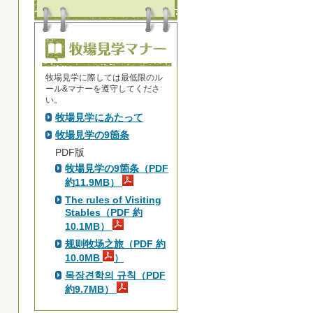
牧場見学に際しては最低限のル
ール&マナーを遵守してくださ
い。
牧場見学にあたって
牧場見学の9箇条
PDF版
牧場見学の9箇条（PDF
約11.9MB）
The rules of Visiting
Stables（PDF 約
10.1MB）
规则牧场之旅（PDF 約
10.0MB
）
목장견학의 규칙（PDF
約9.7MB）