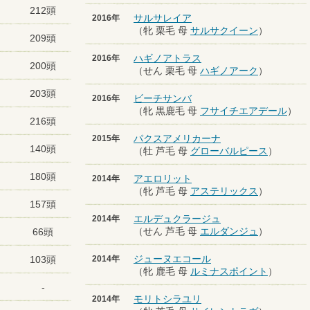
212頭
サルサレイア
2016年
（牝 栗毛 母
サルサクイーン
）
209頭
ハギノアトラス
2016年
200頭
（せん 栗毛 母
ハギノアーク
）
203頭
ビーチサンバ
2016年
（牝 黒鹿毛 母
フサイチエアデール
）
216頭
パクスアメリカーナ
2015年
140頭
（牡 芦毛 母
グローバルピース
）
180頭
アエロリット
2014年
（牝 芦毛 母
アステリックス
）
157頭
エルデュクラージュ
2014年
（せん 芦毛 母
エルダンジュ
）
66頭
ジューヌエコール
103頭
2014年
（牝 鹿毛 母
ルミナスポイント
）
-
モリトシラユリ
2014年