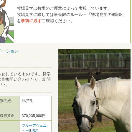
牧場見学は牧場のご厚意によって実現しています。
牧場見学に際しては最低限のルール＝「牧場見学の9箇条」
を
事前に必ず
ご確認ください。
テーション
らせしているものです。見学
に直接問い合わせたり、訪問
さい。
別/毛色
牡/芦毛
総収得賞金
370,235,000円
母
ブルーアヴェニ
ュー(USA)