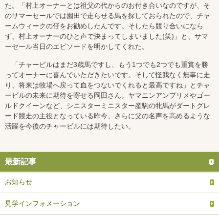
た。「村上オーナーとは祖父の代からのお付き合いなのですが、そ
のサマーセールでは園田で走らせる馬を探しておられたので、チャ
ームウィークの仔をお勧めしたんです。そしたら競り合いになら
ず、村上オーナーのひと声で決まってしまいました(笑)」と、サマ
ーセール当日のエピソードを明かしてくれた。
「チャービルはまだ3歳馬ですし、もう1つでも2つでも重賞を勝
ってオーナーに喜んでいただきたいです。そして怪我なく無事に走
り、将来は牧場へ戻って血をつないでくれると最高ですね」とチャ
ービルの未来に期待を寄せる岡田さん。ヤマニンアンプリメやゴー
ルドクイーンなど、シニスターミニスター産駒の牝馬がダートグレ
ード競走の主役となっている昨今、さらに父の名声を高めるような
活躍を今後のチャービルには期待したい。
最新記事
お知らせ
見学インフォメーション