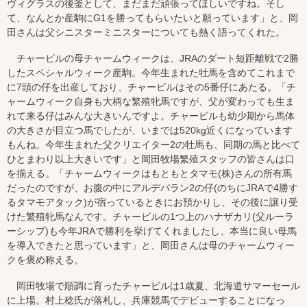
ヴィグラスの後釜として、まだまだ頑張ってほしいですね。そし
て、なんとか産駒にG1を勝ってもらいたいと願っています」と、岡
田さんは父シニスターミニスターについても熱く語ってくれた。
チャービルの母チャームウィークは、JRAのダート短距離戦で2勝
したスペシャルウィーク産駒。今年生まれた牡馬を含めてこれまで
に7頭の仔を出産しており、チャービルはその5番仔にあたる。「チ
ャームウィーク自身も大柄な繁殖牝馬ですが、父が変わっても生ま
れて来る仔はみんな大きいんですよ。チャービルも幼少期から馬体
の大きさが目立つ馬でしたが、いまでは520kg近くになっています
もんね。今年生まれた父クリエイター2の牡馬も、同期の馬と比べて
ひとまわり以上大きいです」と岡田牧場繁殖スタッフの皆さんは口
を揃える。「チャームウィークはもともとタマモ(株)さんの所有馬
だったのですが、お腹の中にアルデバラン2の仔(のちにJRAで4勝す
るタマモアタック)が宿っているときにお預かりし、その後に譲り受
けた繁殖牝馬なんです。チャービルの1つ上のハナザカリ(父ルーラ
ーシップ)も今年JRAで勝利を挙げてくれましたし、本当に良い母馬
を導入できたと思っています」と、岡田さんは母のチャームウィー
クを褒め称える。
岡田牧場で順調に育ったチャービルは1歳夏、北海道サマーセール
に上場。村上稔氏が落札し、兵庫競馬でデビューすることになっ