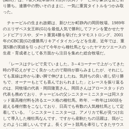
り勝ち。連勝中の勢いそのままに、一気に重賞タイトルをつかみ取
った。
チャービルの生まれ故郷は、新ひだか町静内の岡田牧場。1989年
のエリザベス女王杯(G1)を最低人気で勝利してファンを驚かせたサ
ンドピアリスや、ダート重賞4勝を挙げたタマモストロング、2001
年のCBC賞(G2)優勝馬リキアイタイカンなどを生産。近年では、重
賞5勝の実績を引っさげて今年から種牡馬となったヤマカツエースの
生産・育成者として各方面から注目を集めた総合牧場だ。
「レースはテレビで見ていました。3～4コーナーで上がってきた
時の手応えがすごく良かったので期待が膨らみましたが、それにし
ても直線は外から凄い脚で伸びましたね。気持ちの良い差し切り勝
ちで、オーナーもとても喜んでおられました」とレースを振り返る
のは、同牧場の代表・岡田隆寛さん。岡田さんはアロースタッドの
代表も務めており、チャービルの父シニスターミニスターは同スタ
ッド最高種付料を誇るエース格の種牡馬。昨年、一昨年は160頭を
超える種付数をこなしており、日高でも有数の人気種牡馬として定
着している。「シニスターミニスターは、アメリカで私が見つけ出
して導入した種牡馬なんです。ですから産駒たちの活躍は、我がこ
とのように嬉しいんですよ。長くダート競馬を牽引してきたサウス