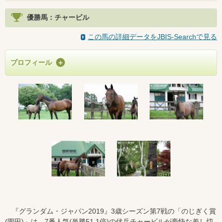
優勝馬：チャービル
この馬の詳細データをJBIS-Searchで見る
プロフィール
『グランダム・ジャパン2019』3歳シーズン第7戦の「のじぎく賞
(園田)」は、7番人気(単勝51.1倍)の伏兵チャービルが豪快な差し切