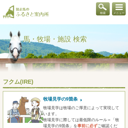
検索
メニュー
馬・牧場・施設 検索
フクム(IRE)
牧場見学の9箇条
牧場見学は牧場のご厚意によって実現して
います。
牧場見学に際しては最低限のルール＝「牧
場見学の9箇条」を
事前に必ず
ご確認くだ