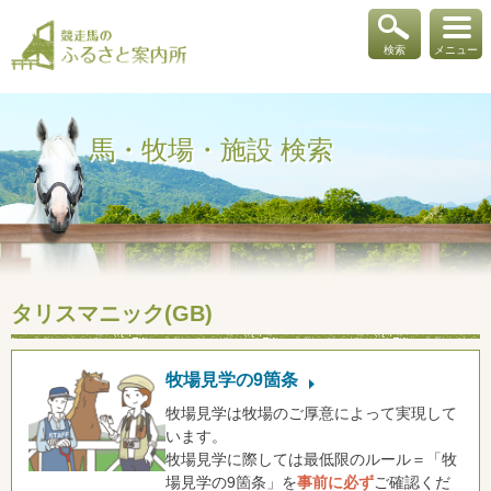
検索
メニュー
馬・牧場・施設 検索
タリスマニック(GB)
牧場見学の9箇条
牧場見学は牧場のご厚意によって実現して
います。
牧場見学に際しては最低限のルール＝「牧
場見学の9箇条」を
事前に必ず
ご確認くだ