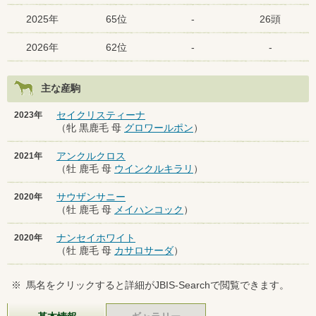
2025年
65位
-
26頭
2026年
62位
-
-
主な産駒
セイクリスティーナ
2023年
（牝 黒鹿毛 母
グロワールポン
）
アンクルクロス
2021年
（牡 鹿毛 母
ウインクルキラリ
）
サウザンサニー
2020年
（牡 鹿毛 母
メイハンコック
）
ナンセイホワイト
2020年
（牡 鹿毛 母
カサロサーダ
）
※
馬名をクリックすると詳細がJBIS-Searchで閲覧できます。