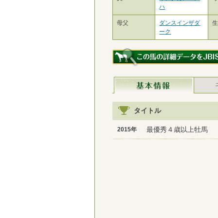
ハ
母父
ダンスインザダ
ーク
タイトル
最優秀４歳以上牡馬
2015年