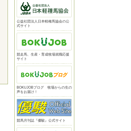
公益社団法人日本軽種馬協会の公
式サイト
競走馬、生産・育成牧場就職応援
サイト
BOKUJOBブログ 牧場からの生の
声をお届け！
競馬月刊誌『優駿』公式サイト