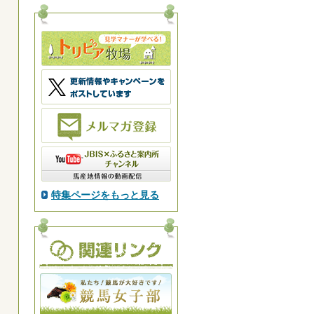
特集ページをもっと見る