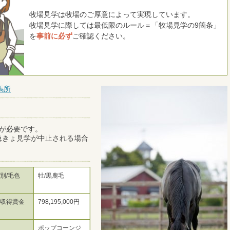
牧場見学は牧場のご厚意によって実現しています。
牧場見学に際しては最低限のルール＝「牧場見学の9箇条」
を
事前に必ず
ご確認ください。
馬所
が必要です。
急きょ見学が中止される場合
別/毛色
牡/黒鹿毛
総収得賞金
798,195,000円
母
ポップコーンジ