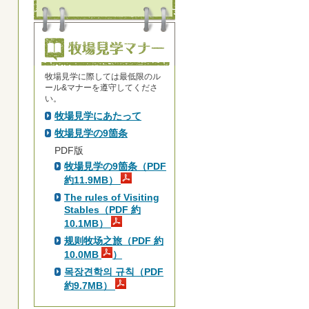
牧場見学に際しては最低限のル
ール&マナーを遵守してくださ
い。
牧場見学にあたって
牧場見学の9箇条
PDF版
牧場見学の9箇条（PDF
約11.9MB）
The rules of Visiting
Stables（PDF 約
10.1MB）
规则牧场之旅（PDF 約
10.0MB
）
목장견학의 규칙（PDF
約9.7MB）