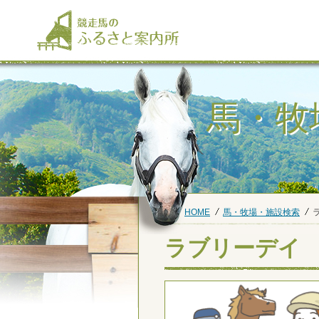
馬・牧
HOME
馬・牧場・施設検索
ラブリーデイ