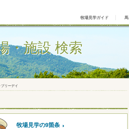
牧場見学ガイド
馬
場・施設 検索
ラブリーデイ
牧場見学の9箇条