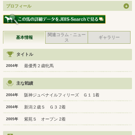
プロフィール
関連コラム・ニュー
基本情報
ギャラリー
ス
タイトル
最優秀２歳牝馬
2004年
主な戦績
阪神ジュベナイルフィリーズ Ｇ１ 1着
2004年
新潟２歳Ｓ Ｇ３ 2着
2004年
紫苑Ｓ オープン 2着
2005年