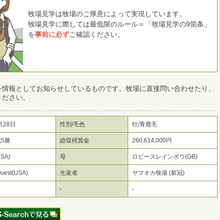
牧場見学は牧場のご厚意によって実現しています。
牧場見学に際しては最低限のルール＝「牧場見学の9箇条」
を
事前に必ず
ご確認ください。
を情報としてお知らせしているものです。牧場に直接問い合わせたり、
ください。
月28日
性別/毛色
牡/青鹿毛
戦5勝
総収得賞金
260,614,000円
SA)
母
ロビースレインボウ(GB)
uest(USA)
生産者
ヤマオカ牧場 (新冠)
-
-