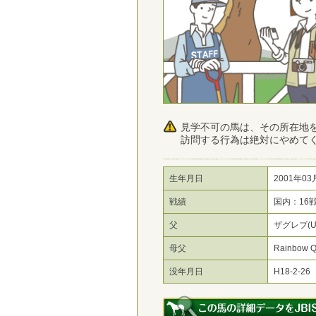
見学不可の馬は、その所在地
訪問する行為は絶対にやめて
生年月日
2001年03
戦績
国内：16
父
ザグレブ(U
母父
Rainbow Q
没年月日
H18-2-26