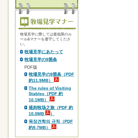
牧場見学に際しては最低限のル
ール&マナーを遵守してくださ
い。
牧場見学にあたって
牧場見学の9箇条
PDF版
牧場見学の9箇条（PDF
約11.9MB）
The rules of Visiting
Stables（PDF 約
10.1MB）
规则牧场之旅（PDF 約
10.0MB
）
목장견학의 규칙（PDF
約9.7MB）