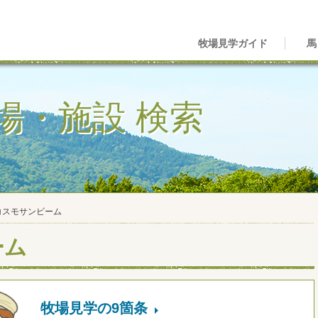
牧場見学ガイド
馬
場・施設 検索
コスモサンビーム
ーム
牧場見学の9箇条