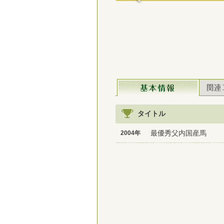
タイトル
最優秀父内国産馬
2004年