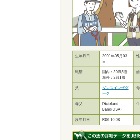
生年月日
2001年05月03
性
日
戦績
国内：30戦5勝 |
海外：2戦1勝
父
ダンスインザダ
ーク
母父
Dixieland
Band(USA)
没年月日
R06.10.08
-