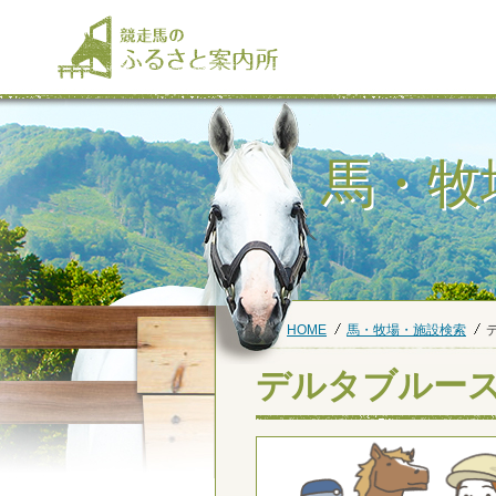
馬・牧
HOME
馬・牧場・施設検索
デルタブルー