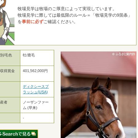
牧場見学は牧場のご厚意によって実現しています。
牧場見学に際しては最低限のルール＝「牧場見学の9箇条」
を
事前に必ず
ご確認ください。
別/毛色
牡/鹿毛
総収得賞金
401,562,000円
母
ディクシースプ
ラッシュ(USA)
生産者
ノーザンファー
ム (早来)
-