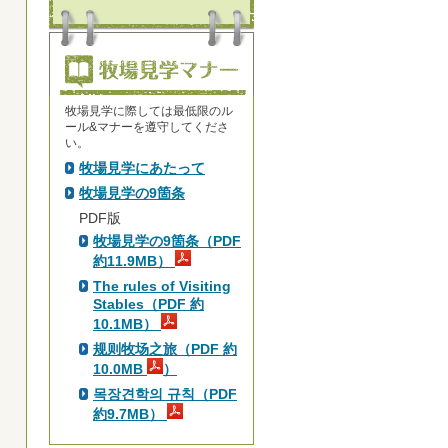
牧場見学に際しては最低限のル
ール&マナーを遵守してくださ
い。
牧場見学にあたって
牧場見学の9箇条
PDF版
牧場見学の9箇条（PDF
約11.9MB）
The rules of Visiting
Stables（PDF 約
10.1MB）
规则牧场之旅（PDF 約
10.0MB
）
목장견학의 규칙（PDF
約9.7MB）