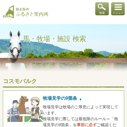
検索
メニュー
馬・牧場・施設 検索
コスモバルク
牧場見学の9箇条
牧場見学は牧場のご厚意によって実現して
います。
牧場見学に際しては最低限のルール＝「牧
場見学の9箇条」を
事前に必ず
ご確認くだ