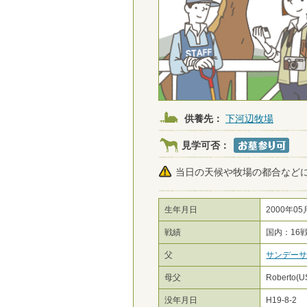
供養先：
下河辺牧場
見学可否：
当日の天候や牧場の都合など
生年月日
2000年05
戦績
国内：16
父
サンデーサ
母父
Roberto(U
没年月日
H19-8-2