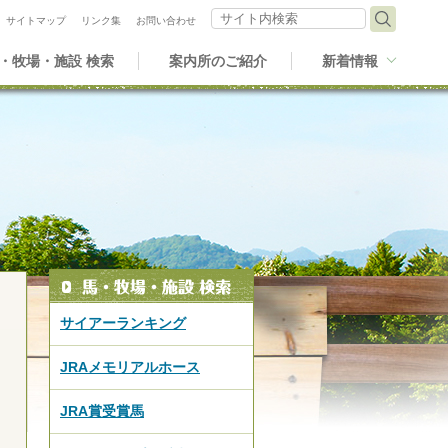
サイト内検索
サイトマップ
リンク集
お問い合わせ
・牧場・施設 検索
案内所のご紹介
新着情報
サイアーランキング
JRAメモリアルホース
JRA賞受賞馬