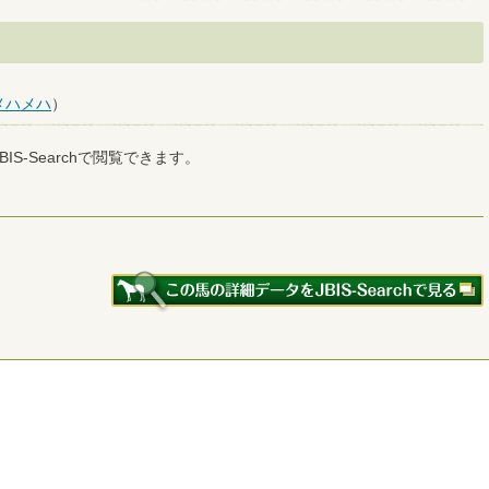
メハメハ
）
S-Searchで閲覧できます。