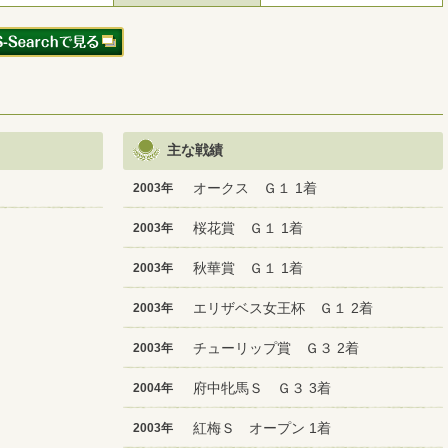
主な戦績
オークス Ｇ１ 1着
2003年
桜花賞 Ｇ１ 1着
2003年
秋華賞 Ｇ１ 1着
2003年
エリザベス女王杯 Ｇ１ 2着
2003年
チューリップ賞 Ｇ３ 2着
2003年
府中牝馬Ｓ Ｇ３ 3着
2004年
紅梅Ｓ オープン 1着
2003年