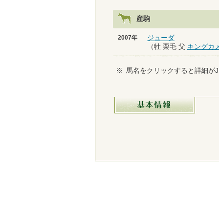
産駒
ジューダ
2007年
（牡 栗毛 父
キングカ
※
馬名をクリックすると詳細がJBI