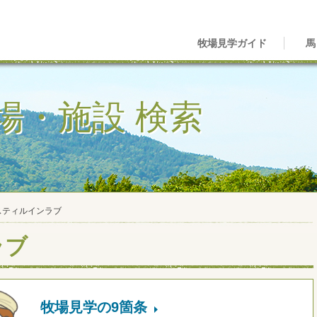
牧場見学ガイド
馬
場・施設 検索
スティルインラブ
ラブ
牧場見学の9箇条