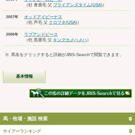
（牡 青鹿毛 父
ブライアンズタイム(USA)
）
オッドアイビーナス
2007年
（牝 芦毛 父
クロフネ(USA)
）
ラブアンドピース
2006年
（牝 黒鹿毛 父
キングカメハメハ
）
※
馬名をクリックすると詳細がJBIS-Searchで閲覧できます。
基本情報
馬・牧場・施設 検索
サイアーランキング