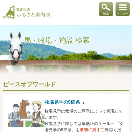
検索
メニュー
馬・牧場・施設 検索
ピースオブワールド
牧場見学の9箇条
牧場見学は牧場のご厚意によって実現して
います。
牧場見学に際しては最低限のルール＝「牧
場見学の9箇条」を
事前に必ず
ご確認くだ