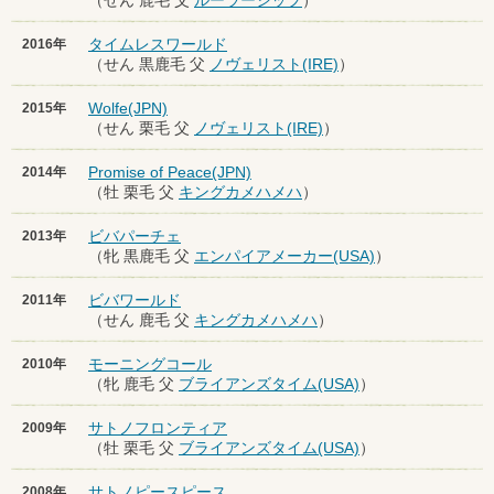
（せん 鹿毛 父
ルーラーシップ
）
タイムレスワールド
2016年
（せん 黒鹿毛 父
ノヴェリスト(IRE)
）
Wolfe(JPN)
2015年
（せん 栗毛 父
ノヴェリスト(IRE)
）
Promise of Peace(JPN)
2014年
（牡 栗毛 父
キングカメハメハ
）
ビバパーチェ
2013年
（牝 黒鹿毛 父
エンパイアメーカー(USA)
）
ビバワールド
2011年
（せん 鹿毛 父
キングカメハメハ
）
モーニングコール
2010年
（牝 鹿毛 父
ブライアンズタイム(USA)
）
サトノフロンティア
2009年
（牡 栗毛 父
ブライアンズタイム(USA)
）
サトノピースピース
2008年