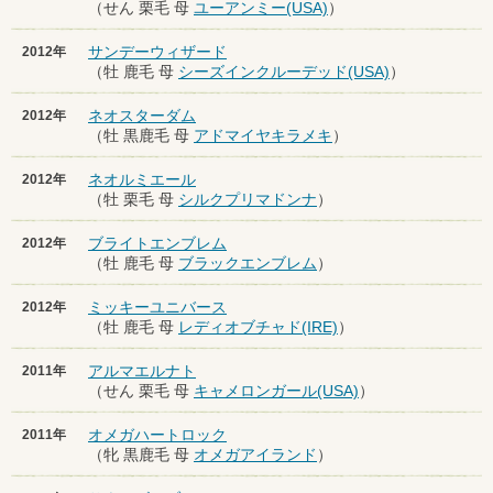
（せん 栗毛 母
ユーアンミー(USA)
）
サンデーウィザード
2012年
（牡 鹿毛 母
シーズインクルーデッド(USA)
）
ネオスターダム
2012年
（牡 黒鹿毛 母
アドマイヤキラメキ
）
ネオルミエール
2012年
（牡 栗毛 母
シルクプリマドンナ
）
ブライトエンブレム
2012年
（牡 鹿毛 母
ブラックエンブレム
）
ミッキーユニバース
2012年
（牡 鹿毛 母
レディオブチャド(IRE)
）
アルマエルナト
2011年
（せん 栗毛 母
キャメロンガール(USA)
）
オメガハートロック
2011年
（牝 黒鹿毛 母
オメガアイランド
）