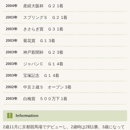
産経大阪杯 Ｇ２ 1着
2004年
スプリングＳ Ｇ２ 1着
2003年
きさらぎ賞 Ｇ３ 1着
2003年
菊花賞 Ｇ１ 3着
2003年
神戸新聞杯 Ｇ２ 3着
2003年
ジャパンＣ Ｇ１ 4着
2003年
宝塚記念 Ｇ１ 4着
2003年
中京２歳Ｓ オープン 3着
2002年
白梅賞 ５００万下 1着
2003年
Information
2歳11月に京都競馬場でデビューし、2歳時は2戦1勝。3歳になって