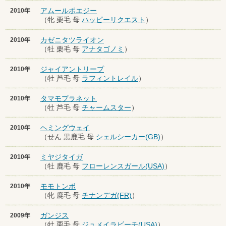
アムールポエジー
2010年
（牝 栗毛 母
ハッピーリクエスト
）
カゼニタツライオン
2010年
（牡 栗毛 母
アナタゴノミ
）
ジャイアントリープ
2010年
（牡 芦毛 母
ラフィントレイル
）
タマモプラネット
2010年
（牡 芦毛 母
チャームスター
）
ヘミングウェイ
2010年
（せん 黒鹿毛 母
シェルシーカー(GB)
）
ミヤジタイガ
2010年
（牡 鹿毛 母
フローレンスガール(USA)
）
モモトンボ
2010年
（牝 鹿毛 母
チナンデガ(FR)
）
ガンジス
2009年
（牡 栗毛 母
ジュメイラビーチ(USA)
）