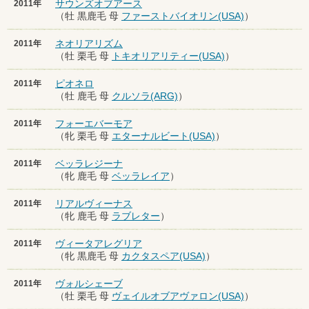
サウンズオブアース
2011年
（牡 黒鹿毛 母
ファーストバイオリン(USA)
）
ネオリアリズム
2011年
（牡 栗毛 母
トキオリアリティー(USA)
）
ピオネロ
2011年
（牡 鹿毛 母
クルソラ(ARG)
）
フォーエバーモア
2011年
（牝 栗毛 母
エターナルビート(USA)
）
ベッラレジーナ
2011年
（牝 鹿毛 母
ベッラレイア
）
リアルヴィーナス
2011年
（牝 鹿毛 母
ラブレター
）
ヴィータアレグリア
2011年
（牝 黒鹿毛 母
カクタスペア(USA)
）
ヴォルシェーブ
2011年
（牡 栗毛 母
ヴェイルオブアヴァロン(USA)
）