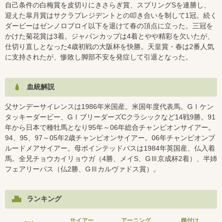
自己条件の白梅賞を皮切りにきさらぎ賞、スプリングSを連勝し、
迎えた皐月賞はサクラプレジデントとの叩き合いを制して1冠。続く
ダービーはゼンノロブロイ以下を退けて春の頂点に立った。三冠を
かけた菊花賞は3着。ジャパンカップは4着とやや精彩を欠いたが、
仕切り直しとなった4歳初戦の大阪杯を快勝。天皇賞・春は2番人気
に支持されたが、惨敗し脚部不安を発症して引退となった。
血統解説
父サンデーサイレンスは1986年米国産。米国年度代表馬。GⅠケン
タッキーダービー、GⅠブリーダーズCクラシックなど14戦9勝。91
年から日本で種牡馬となり95年～06年総合チャンピオンサイアー。
94、95、97～05年2歳チャンピオンサイアー。06年チャンピオンブ
ルードメアサイアー。母ポインテッドパスは1984年英国産、仏入着
馬。全兄チョウカイリョウガ（4勝、メイS、GⅢ京成杯2着）、半姉
フェアリーパス（仏2勝、GⅢカルヴァドス賞）。
ランキング
サイアー
アーニング
種付け