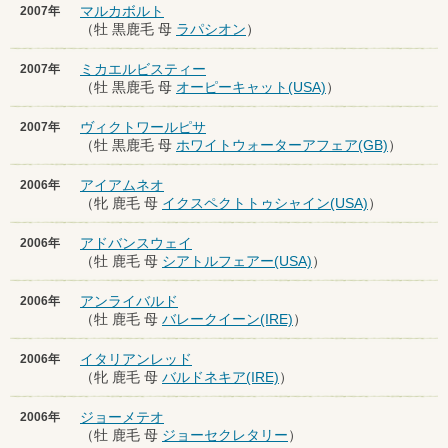
マルカボルト
2007年
（牡 黒鹿毛 母
ラパシオン
）
ミカエルビスティー
2007年
（牡 黒鹿毛 母
オーピーキャット(USA)
）
ヴィクトワールピサ
2007年
（牡 黒鹿毛 母
ホワイトウォーターアフェア(GB)
）
アイアムネオ
2006年
（牝 鹿毛 母
イクスペクトトゥシャイン(USA)
）
アドバンスウェイ
2006年
（牡 鹿毛 母
シアトルフェアー(USA)
）
アンライバルド
2006年
（牡 鹿毛 母
バレークイーン(IRE)
）
イタリアンレッド
2006年
（牝 鹿毛 母
バルドネキア(IRE)
）
ジョーメテオ
2006年
（牡 鹿毛 母
ジョーセクレタリー
）