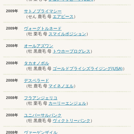
サトノプライマシー
2009年
（せん 鹿毛 母
エアピース
）
ヴォーグトルネード
2009年
（牡 栗毛 母
スマイルポジション
）
オールアズワン
2008年
（牡 黒鹿毛 母
トウホープログレス
）
タカオノボル
2008年
（牡 黒鹿毛 母
ゴールドプライシズライジング(USA)
）
デスペラード
2008年
（牡 鹿毛 母
マイネノエル
）
フラアンジェリコ
2008年
（牡 栗毛 母
カーリーエンジェル
）
ユニバーサルバンク
2008年
（牡 黒鹿毛 母
ヴィクトリーバンク
）
ヴァーゲンザイル
2008年