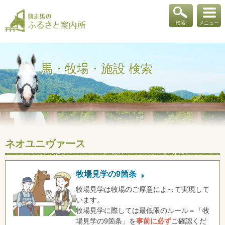
検索
メニュー
馬・牧場・施設 検索
ネオユニヴァース
牧場見学の9箇条
牧場見学は牧場のご厚意によって実現して
います。
牧場見学に際しては最低限のルール＝「牧
場見学の9箇条」を
事前に必ず
ご確認くだ