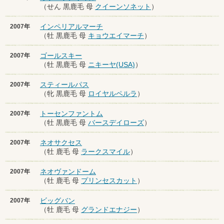
（せん 黒鹿毛 母
クイーンソネット
）
インペリアルマーチ
2007年
（牡 黒鹿毛 母
キョウエイマーチ
）
ゴールスキー
2007年
（牡 黒鹿毛 母
ニキーヤ(USA)
）
スティールパス
2007年
（牝 黒鹿毛 母
ロイヤルペルラ
）
トーセンファントム
2007年
（牡 黒鹿毛 母
バースデイローズ
）
ネオサクセス
2007年
（牡 鹿毛 母
ラークスマイル
）
ネオヴァンドーム
2007年
（牡 鹿毛 母
プリンセスカット
）
ビッグバン
2007年
（牡 鹿毛 母
グランドエナジー
）