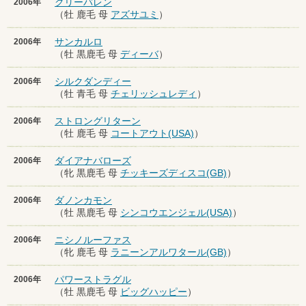
クリーバレン
2006年
（牡 鹿毛 母
アズサユミ
）
サンカルロ
2006年
（牡 黒鹿毛 母
ディーバ
）
シルクダンディー
2006年
（牡 青毛 母
チェリッシュレディ
）
ストロングリターン
2006年
（牡 鹿毛 母
コートアウト(USA)
）
ダイアナバローズ
2006年
（牝 黒鹿毛 母
チッキーズディスコ(GB)
）
ダノンカモン
2006年
（牡 黒鹿毛 母
シンコウエンジェル(USA)
）
ニシノルーファス
2006年
（牝 鹿毛 母
ラニーンアルワタール(GB)
）
パワーストラグル
2006年
（牡 黒鹿毛 母
ビッグハッピー
）