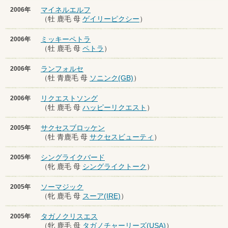
マイネルエルフ
2006年
（牡 鹿毛 母
ゲイリーピクシー
）
ミッキーペトラ
2006年
（牡 鹿毛 母
ペトラ
）
ランフォルセ
2006年
（牡 青鹿毛 母
ソニンク(GB)
）
リクエストソング
2006年
（牡 鹿毛 母
ハッピーリクエスト
）
サクセスブロッケン
2005年
（牡 青鹿毛 母
サクセスビューティ
）
シングライクバード
2005年
（牝 鹿毛 母
シングライクトーク
）
ソーマジック
2005年
（牝 鹿毛 母
スーア(IRE)
）
タガノクリスエス
2005年
（牝 鹿毛 母
タガノチャーリーズ(USA)
）