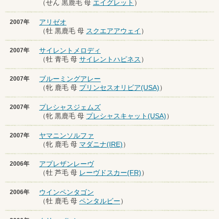
（せん 黒鹿毛 母
エイグレット
）
アリゼオ
2007年
（牡 黒鹿毛 母
スクエアアウェイ
）
サイレントメロディ
2007年
（牡 青毛 母
サイレントハピネス
）
ブルーミングアレー
2007年
（牝 鹿毛 母
プリンセスオリビア(USA)
）
プレシャスジェムズ
2007年
（牝 黒鹿毛 母
プレシャスキャット(USA)
）
ヤマニンソルファ
2007年
（牝 鹿毛 母
マダニナ(IRE)
）
アプレザンレーヴ
2006年
（牡 芦毛 母
レーヴドスカー(FR)
）
ウインペンタゴン
2006年
（牡 鹿毛 母
ペンタルビー
）