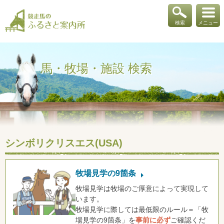
検索
メニュー
馬・牧場・施設 検索
シンボリクリスエス(USA)
牧場見学の9箇条
牧場見学は牧場のご厚意によって実現して
います。
牧場見学に際しては最低限のルール＝「牧
場見学の9箇条」を
事前に必ず
ご確認くだ