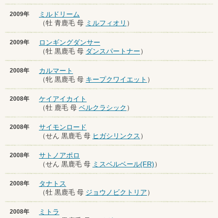
ミルドリーム
2009年
（牡 青鹿毛 母
ミルフィオリ
）
ロンギングダンサー
2009年
（牡 黒鹿毛 母
ダンスパートナー
）
カルマート
2008年
（牝 黒鹿毛 母
キープクワイエット
）
ケイアイカイト
2008年
（牡 鹿毛 母
ベルクラシック
）
サイモンロード
2008年
（せん 黒鹿毛 母
ヒガシリンクス
）
サトノアポロ
2008年
（せん 黒鹿毛 母
ミスベルベール(FR)
）
タナトス
2008年
（牡 黒鹿毛 母
ジョウノビクトリア
）
ミトラ
2008年