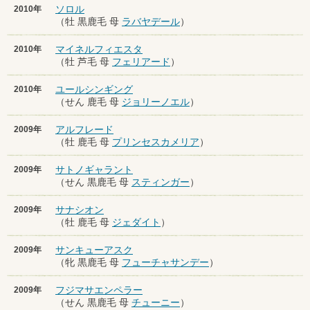
ソロル
2010年
（牡 黒鹿毛 母
ラバヤデール
）
マイネルフィエスタ
2010年
（牡 芦毛 母
フェリアード
）
ユールシンギング
2010年
（せん 鹿毛 母
ジョリーノエル
）
アルフレード
2009年
（牡 鹿毛 母
プリンセスカメリア
）
サトノギャラント
2009年
（せん 黒鹿毛 母
スティンガー
）
サナシオン
2009年
（牡 鹿毛 母
ジェダイト
）
サンキューアスク
2009年
（牝 黒鹿毛 母
フューチャサンデー
）
フジマサエンペラー
2009年
（せん 黒鹿毛 母
チューニー
）