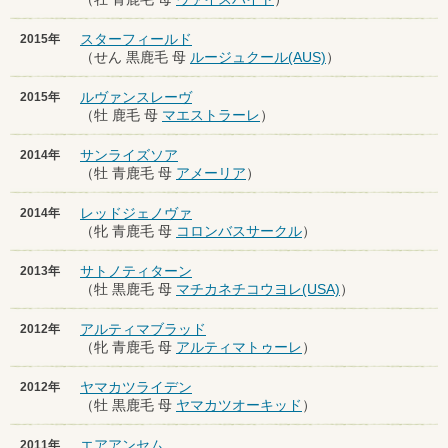
スターフィールド
2015年
（せん 黒鹿毛 母
ルージュクール(AUS)
）
ルヴァンスレーヴ
2015年
（牡 鹿毛 母
マエストラーレ
）
サンライズソア
2014年
（牡 青鹿毛 母
アメーリア
）
レッドジェノヴァ
2014年
（牝 青鹿毛 母
コロンバスサークル
）
サトノティターン
2013年
（牡 黒鹿毛 母
マチカネチコウヨレ(USA)
）
アルティマブラッド
2012年
（牝 青鹿毛 母
アルティマトゥーレ
）
ヤマカツライデン
2012年
（牡 黒鹿毛 母
ヤマカツオーキッド
）
エアアンセム
2011年