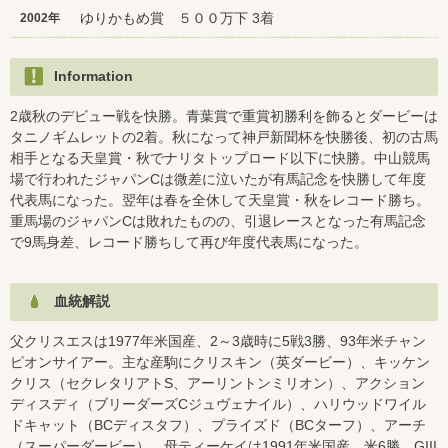
ゆりかもめ賞 ５００万下 3着
2002年
Information
2歳秋のデビュー戦を快勝。青葉賞で重賞初勝利を飾るとダービーは
タニノギムレットの2着。秋になって神戸新聞杯を快勝後、初の古馬
相手となる天皇賞・秋でナリタトップロード以下に快勝。中山競馬
場で行われたジャパンCは微差に泣いたが有馬記念を快勝して年度
代表馬になった。翌年は春を全休して天皇賞・秋をレコード勝ち。
重馬場のジャパンCは敗れたものの、引退レースとなった有馬記念
で9馬身差、レコード勝ちして再び年度代表馬になった。
血統解説
父クリスエスは1977年米国産、2～3歳時に5戦3勝、93年米チャン
ピオンサイアー。主な産駒にクリスキン（英ダービー）、キッケン
クリス（セクレタリアトS、アーリントンミリオン）、アクション
ディスディ（ブリーダーズCジュヴェナイル）、ハリウッドワイル
ドキャット（BCディスタフ）、プライズド（BCターフ）、アーチ
（スーパーダービー）。母ティーケイは1991年米国産、米6勝、GIII