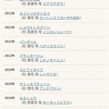
（牡 黒鹿毛 母
エアマグダラ
）
エイシンホクトセイ
2011年
（牡 鹿毛 母
エーシンマリポーサ(USA)
）
ショウナンラグーン
2011年
（牡 黒鹿毛 母
メジロシャレード
）
バンズーム
2011年
（牡 鹿毛 母
ペディクラリス
）
ブランネージュ
2011年
（牝 鹿毛 母
シナノネージュ
）
エピファネイア
2010年
（牡 鹿毛 母
シーザリオ
）
サトノネプチューン
2010年
（牡 鹿毛 母
アンナヴァン
）
セキショウ
2010年
（牝 青鹿毛 母
ホーネットピアス
）