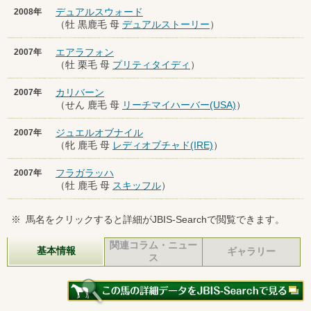
デュアルスウォード
2008年
（牡 黒鹿毛 母
デュアルストーリー
）
エアラフォン
2007年
（牡 栗毛 母
プリティタイディ
）
カリバーン
2007年
（せん 鹿毛 母
リーチマイハーバー(USA)
）
ジュエルオブナイル
2007年
（牝 鹿毛 母
レディオブチャド(IRE)
）
フラガラッハ
2007年
（牡 鹿毛 母
スキッフル
）
※
馬名をクリックすると詳細がJBIS-Searchで閲覧できます。
関連コラム・ニュー
基本情報
ギャラリー
ス