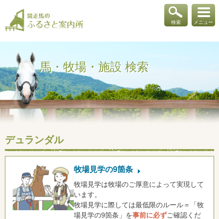
検索
メニュー
馬・牧場・施設 検索
デュランダル
牧場見学の9箇条
牧場見学は牧場のご厚意によって実現して
います。
牧場見学に際しては最低限のルール＝「牧
場見学の9箇条」を
事前に必ず
ご確認くだ