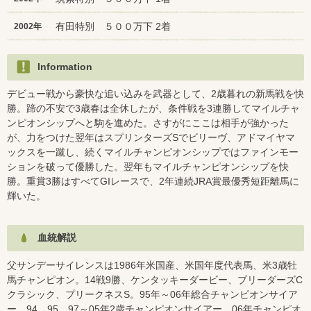
有田特別 ５００万下 2着
2002年
Information
デビュー戦から豪快な追い込みを武器として、2歳暮れの新馬戦を快
勝。蹄の不安で3歳春は全休したが、条件戦を3連勝してマイルチャ
ンピオンシップへと駒を進めた。さすがにここは相手が強かった
が、力をつけた翌年はスプリンターズSでビリーヴ、アドマイヤマ
ックスを一蹴し、続くマイルチャンピオンシップではファインモー
ションを破って優勝した。翌年もマイルチャンピオンシップを快
勝。重賞3勝はすべてGIレースで、2年連続JRA賞最優秀短距離馬に
輝いた。
血統解説
父サンデーサイレンスは1986年米国産、米国年度代表馬、米3歳牡
馬チャンピオン。14戦9勝、ケンタッキーダービー、ブリーダーズC
クラシック、プリークネスS。95年～06年総合チャンピオンサイア
ー。94、95、97～05年2歳チャンピオンサイアー。06年チャンピオ