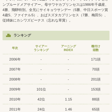
ンブルードメアサイアー。母サワヤカプリンセスは1986年千歳産、
4勝、飛騨特別。全兄にサイキョウサンデー（5勝、中日スポーツ賞
4歳S、ファイナルS）、おばスズタカプリンセス（7勝、梅田S）、
従姉妹にカシワズビーナス（忘れな草賞）。
ランキング
サイアー
アーニング
種付け
年次
ランキング
INDEX
頭数
2006年
-
-
171頭
2007年
-
-
70頭
2008年
-
-
201頭
2009年
101位
-
153頭
2010年
42位
1.15
88頭
2011年
24位
1.46
65頭