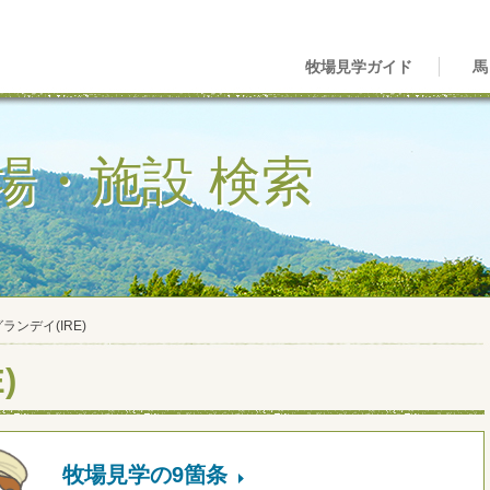
牧場見学ガイド
馬
場・施設 検索
ランデイ(IRE)
)
牧場見学の9箇条