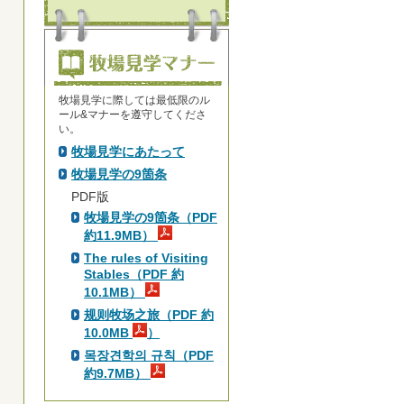
牧場見学に際しては最低限のル
ール&マナーを遵守してくださ
い。
牧場見学にあたって
牧場見学の9箇条
PDF版
牧場見学の9箇条（PDF
約11.9MB）
The rules of Visiting
Stables（PDF 約
10.1MB）
规则牧场之旅（PDF 約
10.0MB
）
목장견학의 규칙（PDF
約9.7MB）