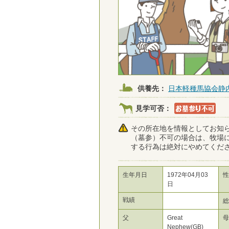
供養先：
日本軽種馬協会静
見学可否：
その所在地を情報としてお知
（墓参）不可の場合は、牧場
する行為は絶対にやめてくだ
生年月日
1972年04月03
性
日
戦績
父
Great
Nephew(GB)