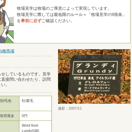
牧場見学は牧場のご厚意によって実現しています。
牧場見学に際しては最低限のルール＝「牧場見学の9箇条」
を
事前に必ず
ご確認ください。
内種馬場
らせしているものです。見学
に直接問い合わせたり、訪問
さい。
別/毛色
牡/栗毛
撮影：2007/11
総収得賞金
0円
母
Word from
Lundy(GB)