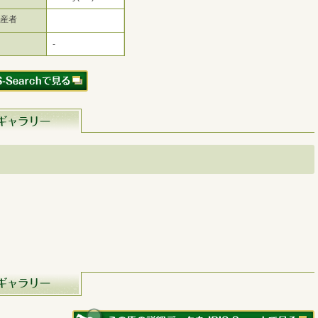
生産者
-