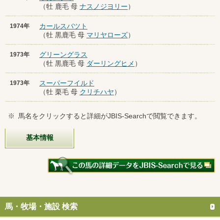
（牡 鹿毛 母
ナスノジヨリー
）
カールスバツト
1974年
（牡 黒鹿毛 母
マリヤローズ
）
グリーングラス
1973年
（牡 黒鹿毛 母
ダーリングヒメ
）
スーパーフイルド
1973年
（牡 栗毛 母
クリチハヤ
）
※
馬名をクリックすると詳細がJBIS-Searchで閲覧できます。
基本情報
馬・牧場・施設 検索