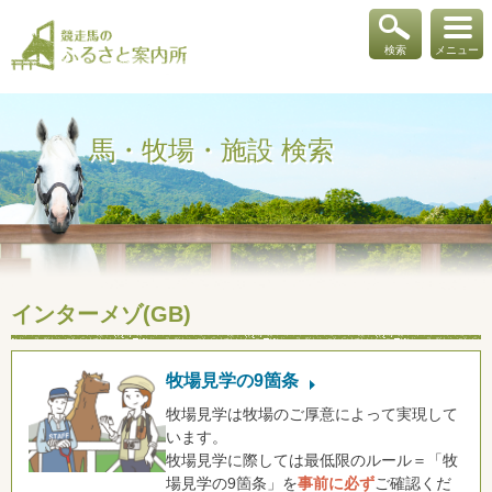
検索
メニュー
馬・牧場・施設 検索
インターメゾ(GB)
牧場見学の9箇条
牧場見学は牧場のご厚意によって実現して
います。
牧場見学に際しては最低限のルール＝「牧
場見学の9箇条」を
事前に必ず
ご確認くだ