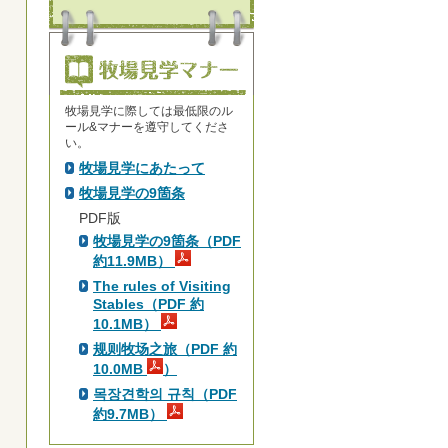
牧場見学に際しては最低限のル
ール&マナーを遵守してくださ
い。
牧場見学にあたって
牧場見学の9箇条
PDF版
牧場見学の9箇条（PDF
約11.9MB）
The rules of Visiting
Stables（PDF 約
10.1MB）
规则牧场之旅（PDF 約
10.0MB
）
목장견학의 규칙（PDF
約9.7MB）