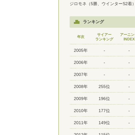
ジロモネ（5勝、ウインターS2着
ランキング
サイアー
アーニン
年次
ランキング
INDEX
2005年
-
-
2006年
-
-
2007年
-
-
2008年
255位
-
2009年
196位
-
2010年
177位
-
2011年
149位
-
2012年
115位
-