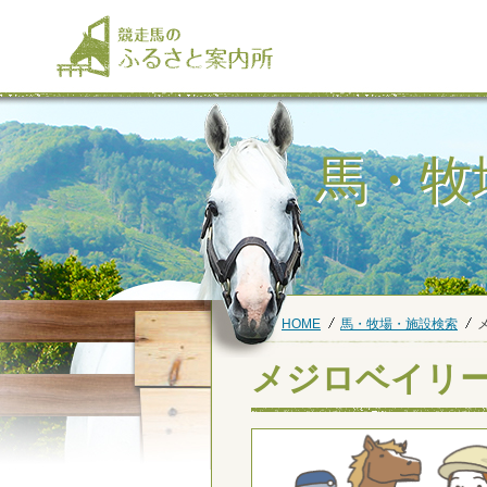
馬・牧
HOME
馬・牧場・施設検索
メジロベイリ