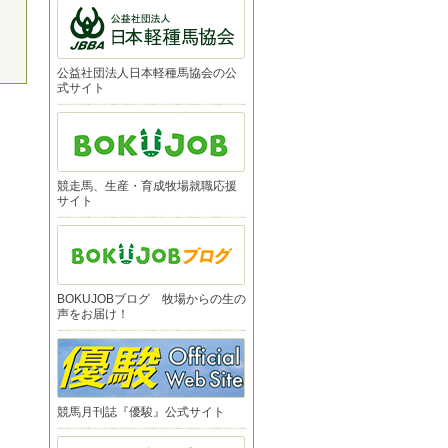
公益社団法人日本軽種馬協会の公
式サイト
競走馬、生産・育成牧場就職応援
サイト
BOKUJOBブログ 牧場からの生の
声をお届け！
競馬月刊誌『優駿』公式サイト