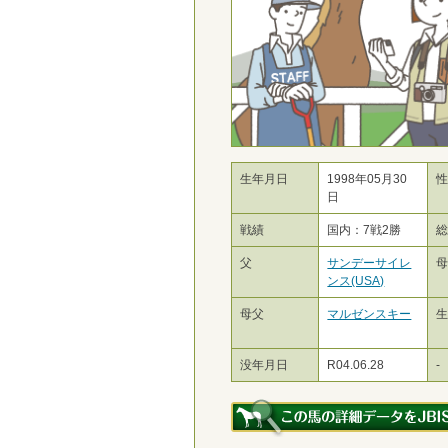
生年月日
1998年05月30
性
日
戦績
国内：7戦2勝
父
サンデーサイレ
ンス(USA)
母父
マルゼンスキー
没年月日
R04.06.28
-