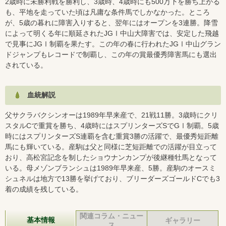
2歳時に未勝利戦を勝利し、3歳時、4歳時にも500万下を勝ち上がる
も、平地を走っていた頃は凡庸な条件馬でしかなかった。ところ
が、5歳の暮れに障害入りすると、翌年にはオープンを3連勝。降雪
によって明くる年に順延されたJGⅠ中山大障害では、安定した飛越
で見事にJGⅠ制覇を果たす。この年の春に行われたJGⅠ中山グラン
ドジャンプもレコードで制覇し、この年の賞最優秀障害馬にも選出
されている。
血統解説
父サクラバクシンオーは1989年早来産で、21戦11勝。3歳時にクリ
スタルCで重賞を勝ち、4歳時にはスプリンターズSでGⅠ制覇。5歳
時にはスプリンターズS連覇を含む重賞3勝の活躍で、最優秀短距離
馬にも輝いている。産駒は父と同様に芝短距離での活躍が目立って
おり、高松宮記念を制したショウナンカンプが後継種牡馬となって
いる。母メゾンブランシュは1989年早来産、5勝。産駒のオースミ
シュネルは地方で13勝を挙げており、ブリーダーズゴールドCでも3
着の成績を残している。
関連コラム・ニュー
基本情報
ギャラリー
ス