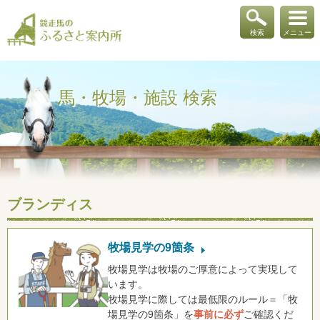
検索
メニュー
馬・牧場・施設 検索
ブランディス
牧場見学の9箇条
牧場見学は牧場のご厚意によって実現して
います。
牧場見学に際しては最低限のルール＝「牧
場見学の9箇条」を
事前に必ず
ご確認くだ