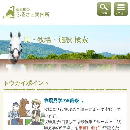
検索
メニュー
馬・牧場・施設 検索
トウカイポイント
牧場見学の9箇条
牧場見学は牧場のご厚意によって実現して
います。
牧場見学に際しては最低限のルール＝「牧
場見学の9箇条」を
事前に必ず
ご確認くだ