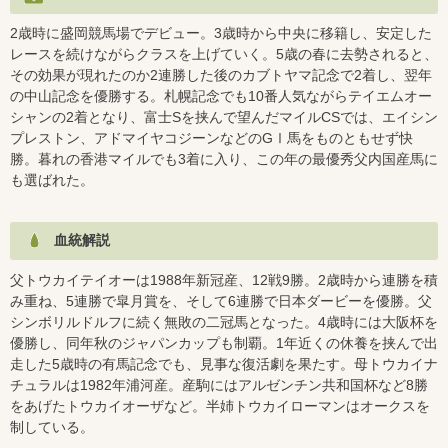
2歳時に盛岡競馬場でデビュー。3歳時から中央に移籍し、安定した
レースを続けながらクラスを上げていく。5歳の春に去勢されると、
その効果が現れたのか2連勝した後のカブトヤマ記念で2着し、翌年
の中山記念を優勝する。札幌記念でも10番人気ながらテイエムオー
シャンの2着となり、富士Sを挟んで望んだマイルCSでは、エイシン
プレストン、アドマイヤコジーンなどのGⅠ馬をものともせず快
勝。暮れの香港マイルでも3着に入り、この年の最優秀父内国産馬に
も選ばれた。
血統解説
父トウカイテイオーは1988年新冠産、12戦9勝。2歳時から連勝を積
み重ね、5連勝で皐月賞を、そして6連勝で日本ダービーを優勝。父
シンボリルドルフに続く無敗の二冠馬となった。4歳時には大阪杯を
優勝し、同年秋のジャパンカップも制覇。1年近くの休養を挟んで出
走した5歳時の有馬記念でも、見事な復活劇を果たす。母トウカイナ
チュラルは1982年浦河産。産駒にはアルゼンチン共和国杯など8勝
をあげたトウカイオーザなど。半姉トウカイローマンはオークスを
制している。