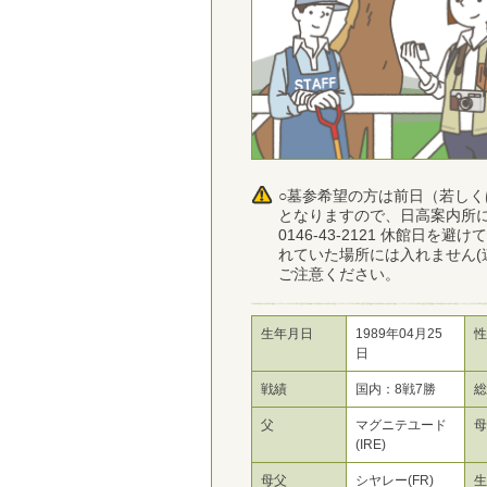
○墓参希望の方は前日（若し
となりますので、日高案内所に
0146-43-2121 休館日を
れていた場所には入れません(
ご注意ください。
生年月日
1989年04月25
性
日
戦績
国内：8戦7勝
父
マグニテユード
(IRE)
母父
シヤレー(FR)