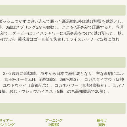
。ダッシュつかずに追い込んで勝った新馬戦以外は逃げ脚質を武器とし、
3勝。3歳はスプリングSから始動し、ここを7馬身差で圧勝すると、皐月
半差で、ダービーはライスシャワーに4馬身差をつけて逃げ切った。秋、
かけたが、菊花賞はゴール前で失速してライスシャワーの2着に敗れ
産、2～3歳時に6戦0勝。79年から日本で種牡馬となり、主な産駒にエル
、京王杯オータムH、函館3歳S、3歳牝馬S）、コガネタイフウ（阪神
）、ユウトウセイ（京都記念）、コガネパワー（京都4歳特別）。母カツ
東1勝。おじトウショウハイネス（5勝、のち高知競馬で20勝）。
サイアー
アーニング
種付け
ランキング
INDEX
頭数