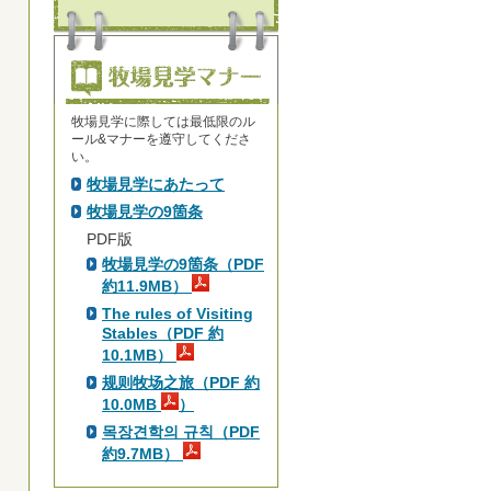
牧場見学に際しては最低限のル
ール&マナーを遵守してくださ
い。
牧場見学にあたって
牧場見学の9箇条
PDF版
牧場見学の9箇条（PDF
約11.9MB）
The rules of Visiting
Stables（PDF 約
10.1MB）
规则牧场之旅（PDF 約
10.0MB
）
목장견학의 규칙（PDF
約9.7MB）