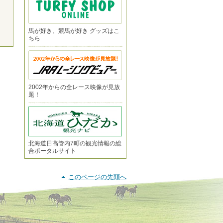
馬が好き、競馬が好き グッズはこ
ちら
2002年からの全レース映像が見放
題！
北海道日高管内7町の観光情報の総
合ポータルサイト
このページの先頭へ