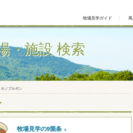
牧場見学ガイド
馬
場・施設 検索
ミホノブルボン
ン
牧場見学の9箇条