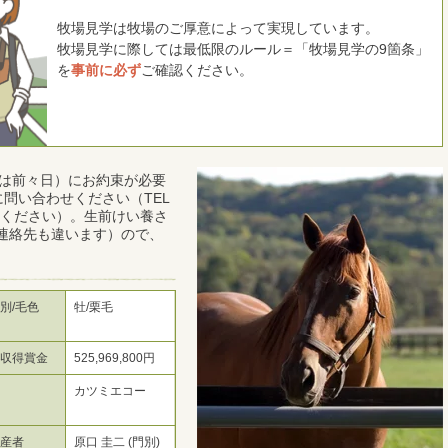
牧場見学は牧場のご厚意によって実現しています。
牧場見学に際しては最低限のルール＝「牧場見学の9箇条」
を
事前に必ず
ご確認ください。
くは前々日）にお約束が必要
問い合わせください（TEL
避けてください）。生前けい養さ
連絡先も違います）ので、
別/毛色
牡/栗毛
総収得賞金
525,969,800円
母
カツミエコー
生産者
原口 圭二 (門別)