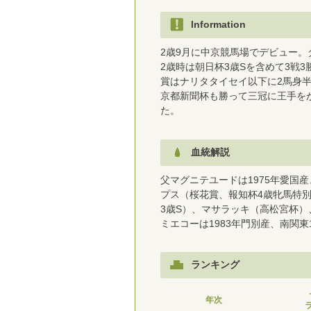
Information
2歳9月に中京競馬場でデビュー
2歳時は朝日杯3歳Sを含めて3戦
賞はナリタタイセイ以下に2馬身
京都新聞杯も勝って三冠に王手を
た。
血統解説
父マグニテユードは1975年愛国
プス（桜花賞、報知杯4歳牝馬特別
3歳S）、マサラッキ（高松宮杯
ミエコーは1983年門別産、南関
ランキング
年次