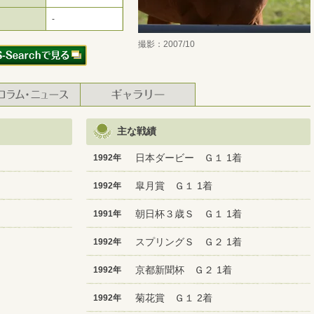
-
撮影：2007/10
主な戦績
日本ダービー Ｇ１ 1着
1992年
皐月賞 Ｇ１ 1着
1992年
朝日杯３歳Ｓ Ｇ１ 1着
1991年
スプリングＳ Ｇ２ 1着
1992年
京都新聞杯 Ｇ２ 1着
1992年
菊花賞 Ｇ１ 2着
1992年