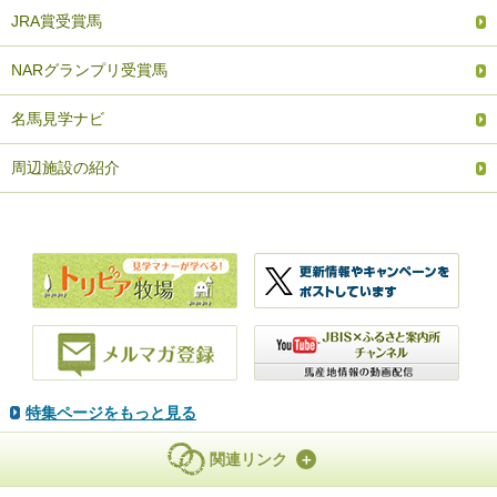
JRA賞受賞馬
NARグランプリ受賞馬
名馬見学ナビ
周辺施設の紹介
特集ページをもっと見る
関連リンク