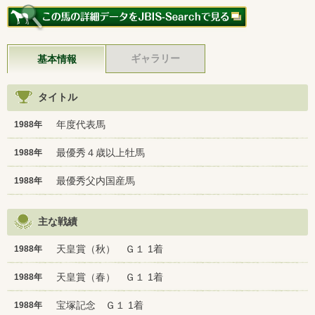
ギャラリー
基本情報
タイトル
年度代表馬
1988年
最優秀４歳以上牡馬
1988年
最優秀父内国産馬
1988年
主な戦績
天皇賞（秋） Ｇ１ 1着
1988年
天皇賞（春） Ｇ１ 1着
1988年
宝塚記念 Ｇ１ 1着
1988年