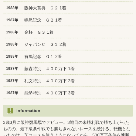
阪神大賞典 Ｇ２ 1着
1988年
鳴尾記念 Ｇ２ 1着
1987年
金杯 Ｇ３ 1着
1988年
ジャパンＣ Ｇ１ 2着
1988年
有馬記念 Ｇ１ 2着
1988年
藤森特別 ４００万下 1着
1987年
礼文特別 ４００万下 2着
1987年
能勢特別 ４００万下 3着
1987年
Information
3歳3月に阪神競馬場でデビュー。3戦目の未勝利戦で勝ち上がった
ものの、最下級条件戦でも勝ちきれないレースを続ける。転機とな
ったのは、芝コースを使うようになってから。500万下条件を連勝