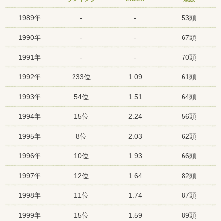
1989年
-
-
53頭
1990年
-
-
67頭
1991年
-
-
70頭
1992年
233位
1.09
61頭
1993年
54位
1.51
64頭
1994年
15位
2.24
56頭
1995年
8位
2.03
62頭
1996年
10位
1.93
66頭
1997年
12位
1.64
82頭
1998年
11位
1.74
87頭
1999年
15位
1.59
89頭