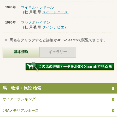
マイネルトレドール
1990年
（牡 芦毛 母
スイートニース
）
マヤノポセイドン
1990年
（牡 芦毛 母
クインテビエ
）
※
馬名をクリックすると詳細がJBIS-Searchで閲覧できます。
基本情報
ギャラリー
馬・牧場・施設 検索
サイアーランキング
JRAメモリアルホース