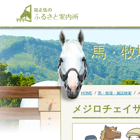
馬・牧
HOME
馬・牧場・施設検索
メジロチェイ