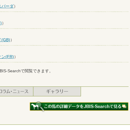
スパーダ
）
)
）
(GB)
）
ン(FR)
）
S-Searchで閲覧できます。