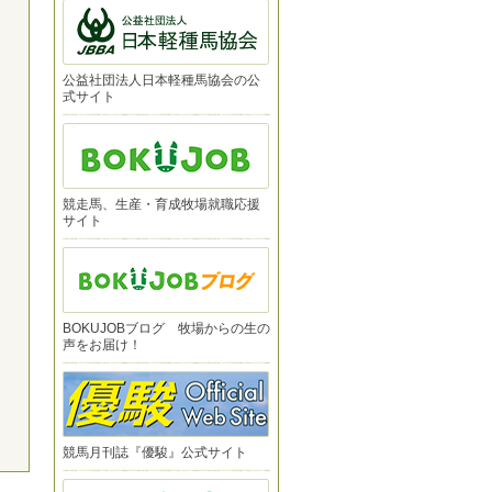
公益社団法人日本軽種馬協会の公
式サイト
競走馬、生産・育成牧場就職応援
サイト
BOKUJOBブログ 牧場からの生の
声をお届け！
競馬月刊誌『優駿』公式サイト