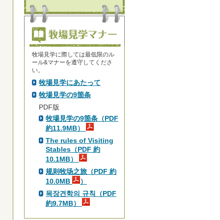
牧場見学に際しては最低限のル
ール&マナーを遵守してくださ
い。
牧場見学にあたって
牧場見学の9箇条
PDF版
牧場見学の9箇条（PDF
約11.9MB）
The rules of Visiting
Stables（PDF 約
10.1MB）
规则牧场之旅（PDF 約
10.0MB
）
목장견학의 규칙（PDF
約9.7MB）