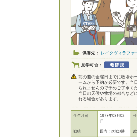
供養先：
レイクヴィラファ
見学可否：
前の週の金曜日までに牧場ホ
ームから予約が必要です。当
られませんので予めご了承く
当日の天候や牧場の都合など
れる場合があります。
生年月日
1977年03月02
性
日
戦績
国内：26戦3勝