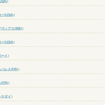
SA)
）
ー(USA)
）
ヴィアス(IRE)
）
ー(USA)
）
ボーイ
）
パレス(FR)
）
(FR)
）
シヤダイ
）