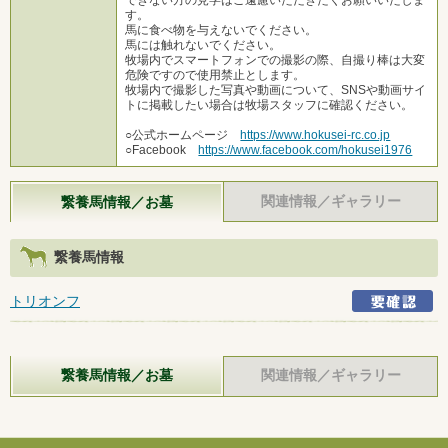
す。
馬に食べ物を与えないでください。
馬には触れないでください。
牧場内でスマートフォンでの撮影の際、自撮り棒は大変
危険ですので使用禁止とします。
牧場内で撮影した写真や動画について、SNSや動画サイ
トに掲載したい場合は牧場スタッフに確認ください。
○公式ホームページ
https://www.hokusei-rc.co.jp
○Facebook
https://www.facebook.com/hokusei1976
関連情報／ギャラリー
繋養馬情報／お墓
繋養馬情報
トリオンフ
繋養馬情報／お墓
関連情報／ギャラリー