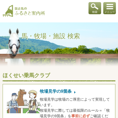
検索
メニュー
馬・牧場・施設 検索
ほくせい乗馬クラブ
牧場見学の9箇条
牧場見学は牧場のご厚意によって実現して
います。
牧場見学に際しては最低限のルール＝「牧
場見学の9箇条」を
事前に必ず
ご確認くだ