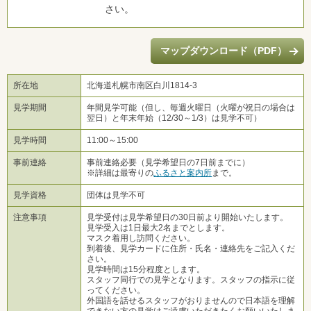
さい。
マップダウンロード（PDF）
所在地
北海道札幌市南区白川1814-3
見学期間
年間見学可能（但し、毎週火曜日（火曜が祝日の場合は
翌日）と年末年始（12/30～1/3）は見学不可）
見学時間
11:00～15:00
事前連絡
事前連絡必要（見学希望日の7日前までに）
※詳細は最寄りの
ふるさと案内所
まで。
見学資格
団体は見学不可
注意事項
見学受付は見学希望日の30日前より開始いたします。
見学受入は1日最大2名までとします。
マスク着用し訪問ください。
到着後、見学カードに住所・氏名・連絡先をご記入くだ
さい。
見学時間は15分程度とします。
スタッフ同行での見学となります。スタッフの指示に従
ってください。
外国語を話せるスタッフがおりませんので日本語を理解
できない方の見学はご遠慮いただきたくお願いいたしま