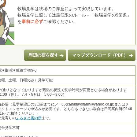
牧場見学は牧場のご厚意によって実現しています。
牧場見学に際しては最低限のルール＝「牧場見学の9箇条」
を
事前に必ず
ご確認ください。
周辺の宿を探す
マップダウンロード（PDF）
河郡浦河町絵笛409-3
金曜、土曜、日曜のみ）見学可能
記の通りとなっておりますが気温の状況で見学時間が変更となる場合があります
11:00（但し、7月・8月は 5:00～9:00）
必要（見学希望日の3日前までにメール(calmdaysfarm@yahoo.co.jp)またはＸ
レクトメッセージで申込みが必要です。どちらもできない場合は日高案内所(0146
2121)へご相談ください。）
は最寄りの
ふるさと案内所
まで。
場合見学不可