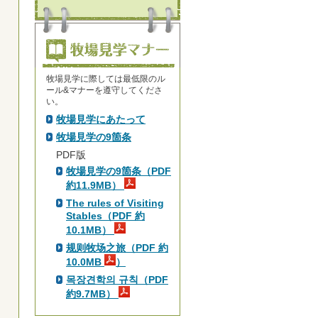
牧場見学に際しては最低限のル
ール&マナーを遵守してくださ
い。
牧場見学にあたって
牧場見学の9箇条
PDF版
牧場見学の9箇条（PDF
約11.9MB）
The rules of Visiting
Stables（PDF 約
10.1MB）
规则牧场之旅（PDF 約
10.0MB
）
목장견학의 규칙（PDF
約9.7MB）