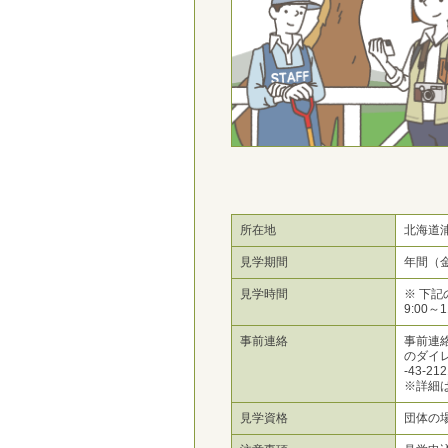
所在地
北海道浦
見学期間
年間（
見学時間
※ 下
9:00～
事前連絡
事前連絡
のダイ
-43-
※詳細
見学資格
団体の