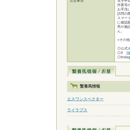
注意事項
見学申
作業等
お手洗
訪問の
スマー
に確認
馬や施
ん。
○その
◎公式
◎X
ht
◎Inst
繋養馬情報
エスワンスペクター
ライラプス