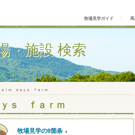
牧場見学ガイド
馬
場・施設 検索
Ｃａｌｍ ｄａｙｓ ｆａｒｍ
ｙｓ ｆａｒｍ
牧場見学の9箇条