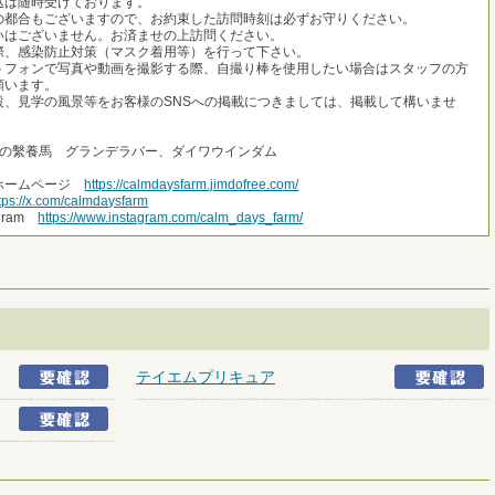
込は随時受けております。
の都合もございますので、お約束した訪問時刻は必ずお守りください。
いはございません。お済ませの上訪問ください。
際、感染防止対策（マスク着用等）を行って下さい。
トフォンで写真や動画を撮影する際、自撮り棒を使用したい場合はスタッフの方
願います。
設、見学の風景等をお客様のSNSへの掲載につきましては、掲載して構いませ
他の繫養馬 グランデラバー、ダイワウインダム
ホームページ
https://calmdaysfarm.jimdofree.com/
tps://x.com/calmdaysfarm
agram
https://www.instagram.com/calm_days_farm/
テイエムプリキュア