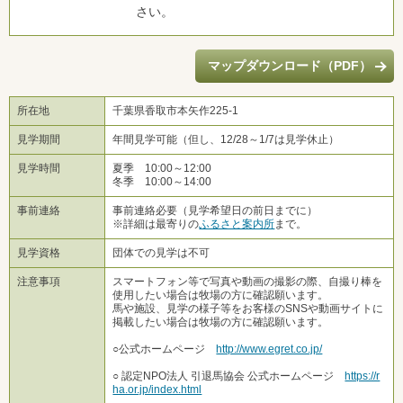
さい。
マップダウンロード（PDF）
所在地
千葉県香取市本矢作225-1
見学期間
年間見学可能（但し、12/28～1/7は見学休止）
見学時間
夏季 10:00～12:00
冬季 10:00～14:00
事前連絡
事前連絡必要（見学希望日の前日までに）
※詳細は最寄りの
ふるさと案内所
まで。
見学資格
団体での見学は不可
注意事項
スマートフォン等で写真や動画の撮影の際、自撮り棒を
使用したい場合は牧場の方に確認願います。
馬や施設、見学の様子等をお客様のSNSや動画サイトに
掲載したい場合は牧場の方に確認願います。
○公式ホームページ
http://www.egret.co.jp/
○ 認定NPO法人 引退馬協会 公式ホームページ
https://r
ha.or.jp/index.html