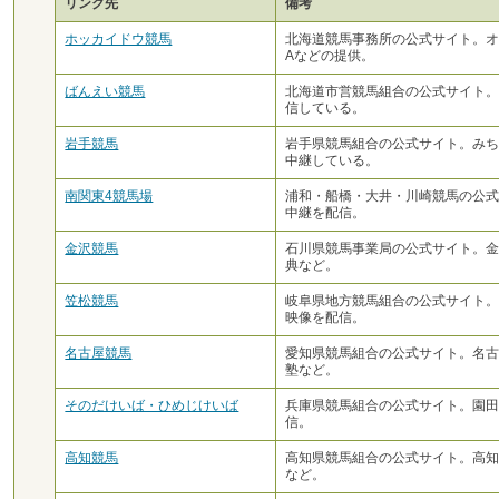
リンク先
備考
ホッカイドウ競馬
北海道競馬事務所の公式サイト。オン
Aなどの提供。
ばんえい競馬
北海道市営競馬組合の公式サイト。ば
信している。
岩手競馬
岩手県競馬組合の公式サイト。み
中継している。
南関東4競馬場
浦和・船橋・大井・川崎競馬の公
中継を配信。
金沢競馬
石川県競馬事業局の公式サイト。
典など。
笠松競馬
岐阜県地方競馬組合の公式サイト
映像を配信。
名古屋競馬
愛知県競馬組合の公式サイト。名
塾など。
そのだけいば・ひめじけいば
兵庫県競馬組合の公式サイト。園
信。
高知競馬
高知県競馬組合の公式サイト。高
など。