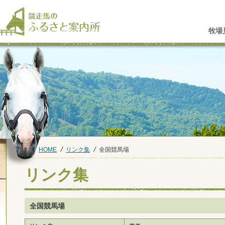
牧場
HOME
リンク集
全国競馬場
リンク集
全国競馬場