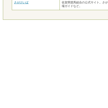
さがけいば
佐賀県競馬組合の公式サイト。さ
場ガイドなど。