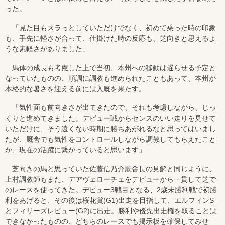
った。
「見た目もスラっとしていただけでなく、初めて乗った時の印象
も、手先に軽さが合って、仕掛けた時の反応も、芝向きと思えるよ
うな素軽さがありました」
馬体の成長も考慮した上で当初、本州への移動は遅らせる予定と
なっていたものの、順調に調教も進められたこともあって、本州が
本格的な暑さを迎える前には入厩を果たす。
「気性面も前向きさが出てきたので、それも考慮しながら、じっ
くりと進めてきました。デビュー戦からセンスのいい走りを見せて
いただけに、そう遠くない時期に勝ちあがれるなと思ってはいまし
たが、厩舎でも気性をコントロールしながら調教してもらえたこと
が、現在の活躍に繋がっていると思います」
芝向きの馬と思っていた佐藤信乃介厩舎長の見解と同じように、
上村調教師もまた、デアヴェローチェをデビューから一貫して芝で
のレースを使ってきた。デビュー3戦目となる、2歳未勝利戦で初勝
利をあげると、その後は桜花賞(G1)出走を目指して、エルフィンS
とフィリーズレビュー(G2)に出走。勝利や優先出走権を取ることは
できなかったものの、どちらのレースでも掲示板を確保してみせ