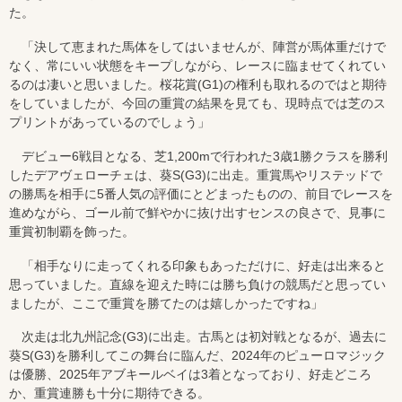
た。
「決して恵まれた馬体をしてはいませんが、陣営が馬体重だけで
なく、常にいい状態をキープしながら、レースに臨ませてくれてい
るのは凄いと思いました。桜花賞(G1)の権利も取れるのではと期待
をしていましたが、今回の重賞の結果を見ても、現時点では芝のス
プリントがあっているのでしょう」
デビュー6戦目となる、芝1,200mで行われた3歳1勝クラスを勝利
したデアヴェローチェは、葵S(G3)に出走。重賞馬やリステッドで
の勝馬を相手に5番人気の評価にとどまったものの、前目でレースを
進めながら、ゴール前で鮮やかに抜け出すセンスの良さで、見事に
重賞初制覇を飾った。
「相手なりに走ってくれる印象もあっただけに、好走は出来ると
思っていました。直線を迎えた時には勝ち負けの競馬だと思ってい
ましたが、ここで重賞を勝てたのは嬉しかったですね」
次走は北九州記念(G3)に出走。古馬とは初対戦となるが、過去に
葵S(G3)を勝利してこの舞台に臨んだ、2024年のピューロマジック
は優勝、2025年アブキールベイは3着となっており、好走どころ
か、重賞連勝も十分に期待できる。