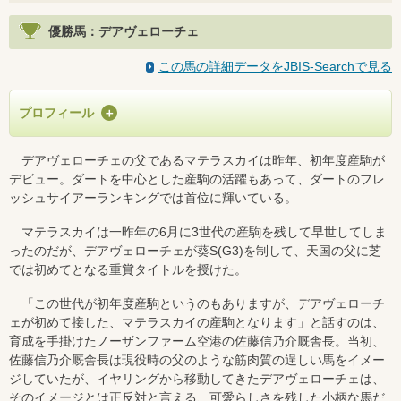
優勝馬：デアヴェローチェ
この馬の詳細データをJBIS-Searchで見る
プロフィール
デアヴェローチェの父であるマテラスカイは昨年、初年度産駒が
デビュー。ダートを中心とした産駒の活躍もあって、ダートのフレ
ッシュサイアーランキングでは首位に輝いている。
マテラスカイは一昨年の6月に3世代の産駒を残して早世してしま
ったのだが、デアヴェローチェが葵S(G3)を制して、天国の父に芝
では初めてとなる重賞タイトルを授けた。
「この世代が初年度産駒というのもありますが、デアヴェローチ
ェが初めて接した、マテラスカイの産駒となります」と話すのは、
育成を手掛けたノーザンファーム空港の佐藤信乃介厩舎長。当初、
佐藤信乃介厩舎長は現役時の父のような筋肉質の逞しい馬をイメー
ジしていたが、イヤリングから移動してきたデアヴェローチェは、
そのイメージとは正反対と言える、可愛らしさを残した小柄な馬だ