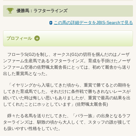
優勝馬：ラフターラインズ
この馬の詳細データをJBIS-Searchで見る
プロフィール
フローラS(G2)を制し、オークス(G1)の切符を掴んだのはノーザ
ンファーム生産馬であるラフターラインズ。育成を手掛けたノーザ
ンファーム空港の佐野颯太厩舎長にとっては、初めて厩舎から送り
出した重賞馬となった。
「イヤリングから入場してきた頃から、重賞で勝てるとの期待を
してきた育成馬でした。それだけに条件戦で勝ちきれないレースが
続いていた時は悔しい思いもありましたが、重賞で最高の結果を出
してくれたことにホッとしています」(佐野颯太厩舎長)
錚々たる名馬を送りだしてきた、「バラ一族」の出身となるラフ
ターラインズは、馴致の頃から大人しくて、スタッフの誰が接して
も扱いやすい性格をしていた。