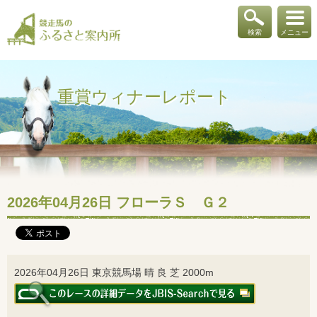
検索
メニュー
重賞ウィナーレポート
2026年04月26日 フローラＳ Ｇ２
2026年04月26日 東京競馬場 晴 良 芝 2000m