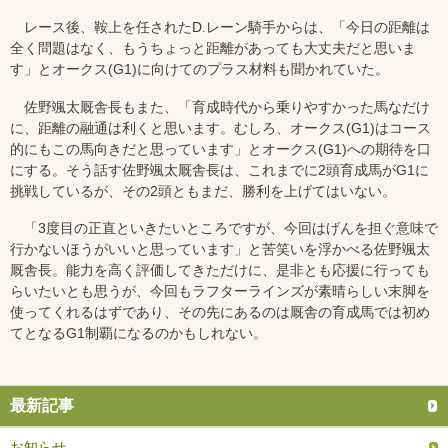
レース後、鞍上を任されたD.レーン騎手からは、「今日の距離は
全く問題はなく、もうちょっと距離があっても大丈夫だと思いま
す」とオークス(G1)に向けてのプラス材料も聞かれていた。
佐野颯太厩舎長もまた、「育成時代から乗りやすかった馬なだけ
に、距離の融通は利くと思います。むしろ、オークス(G1)はコース
的にもこの馬向きだと思っています」とオークス(G1)への期待を口
にする。そう話す佐野颯太厩舎長は、これまでに2頭育成馬がG1に
挑戦しているが、その2頭ともまだ、勝利を上げてはいない。
「3度目の正直といきたいところですが、今回はげんを担ぐ意味で
行かないほうがいいと思っています」と苦笑いを浮かべる佐野颯太
厩舎長。能力を高く評価してきただけに、是非とも応援に行っても
らいたいとも思うが、今回もラフターラインズが素晴らしい末脚を
使ってくれるはずであり、その先にあるのは厩舎の育成馬では初め
てとなるG1制覇になるのかもしれない。
最新記事
お知らせ