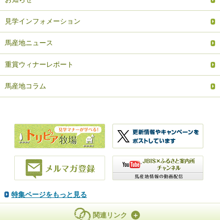
見学インフォメーション
馬産地ニュース
重賞ウィナーレポート
馬産地コラム
特集ページをもっと見る
関連リンク