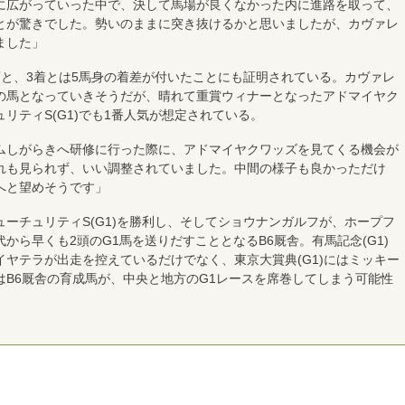
広がっていった中で、決して馬場が良くなかった内に進路を取って、
とが驚きでした。勢いのままに突き抜けるかと思いましたが、カヴァレ
ました」
と、3着とは5馬身の着差が付いたことにも証明されている。カヴァレ
の馬となっていきそうだが、晴れて重賞ウィナーとなったアドマイヤク
リティS(G1)でも1番人気が想定されている。
しがらきへ研修に行った際に、アドマイヤクワッズを見てくる機会が
れも見られず、いい調整されていました。中間の様子も良かっただけ
へと望めそうです」
ーチュリティS(G1)を勝利し、そしてショウナンガルフが、ホープフ
世代から早くも2頭のG1馬を送りだすこととなるB6厩舎。有馬記念(G1)
ヤテラが出走を控えているだけでなく、東京大賞典(G1)にはミッキー
はB6厩舎の育成馬が、中央と地方のG1レースを席巻してしまう可能性