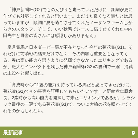
「神戸新聞杯(G2)でものんびりと走っていただけに、距離が更に
伸びても対応してくれると思います。まだまだ良くなる馬だとは思
っていますが、順調に夏を過ごさせてくれたノーザンファームしが
らきのスタッフ、そして、いい状態でレースに臨ませてくれた中内
田先生と厩舎の皆さんには感謝しかありません」
皐月賞馬と日本ダービー馬が不在となった今年の菊花賞(G1)。そ
れだけに前哨戦の結果だけでなく、その内容も重要ともなってく
る。春は高い能力を思うように発揮できなかったエリキングである
が、絶大なインパクトを残した神戸新聞杯(G2)の勝利で一躍、混戦
の主役へと躍り出た。
「育成時からG1級の能力を持っている馬だと思ってきただけに、
菊花賞(G1)でその事実を証明してもらいたいです」と野崎孝仁厩舎
長。2歳時から高い能力を発揮して来たエリキングであるが。クラシ
ック最後の一冠である菊花賞(G1)で、ついに大輪の花を咲かせてく
れるのかもしれない。
最新記事