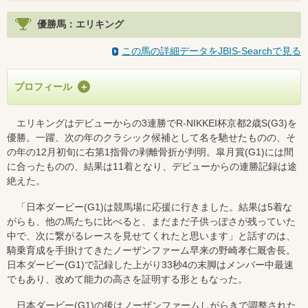
優勝馬：エリキング
この馬の詳細データをJBIS-Searchで見る
プロフィール
エリキングはデビューからの3連勝でR-NIKKEI杯京都2歳S(G3)を
優勝。一躍、次の年のクラシック候補として名を馳せたものの、そ
の年の12月初旬に右第1指骨の剥離骨折が判明。皐月賞(G1)には間
に合ったものの、結果は11着となり、デビューからの連勝記録は途
絶えた。
「日本ダービー(G1)は競馬場に応援に行きました。結果は5着な
がらも、他の馬たちに比べると、まだまだ子供っぽさが残っていた
中で、次に繋がるレースを見せてくれたと思います」と話すのは、
騎乗育成を手掛けてきたノーザンファーム早来の野崎孝仁厩舎長。
日本ダービー(G1)で記録した上がり33秒4の末脚はメンバー中最速
でもあり、改めて能力の高さを証明する形ともなった。
日本ダービー(G1)の後はノーザンファームしがらきで調整された