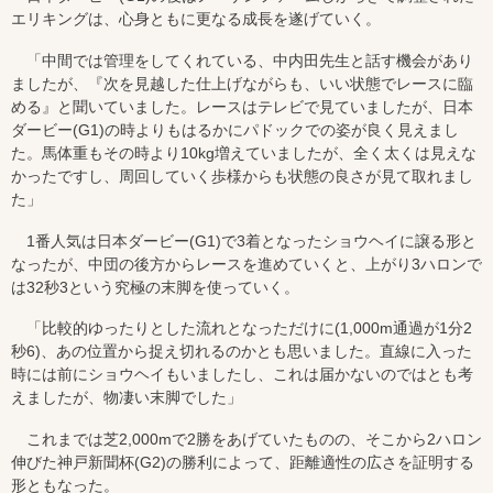
エリキングは、心身ともに更なる成長を遂げていく。
「中間では管理をしてくれている、中内田先生と話す機会があり
ましたが、『次を見越した仕上げながらも、いい状態でレースに臨
める』と聞いていました。レースはテレビで見ていましたが、日本
ダービー(G1)の時よりもはるかにパドックでの姿が良く見えまし
た。馬体重もその時より10kg増えていましたが、全く太くは見えな
かったですし、周回していく歩様からも状態の良さが見て取れまし
た」
1番人気は日本ダービー(G1)で3着となったショウヘイに譲る形と
なったが、中団の後方からレースを進めていくと、上がり3ハロンで
は32秒3という究極の末脚を使っていく。
「比較的ゆったりとした流れとなっただけに(1,000m通過が1分2
秒6)、あの位置から捉え切れるのかとも思いました。直線に入った
時には前にショウヘイもいましたし、これは届かないのではとも考
えましたが、物凄い末脚でした」
これまでは芝2,000mで2勝をあげていたものの、そこから2ハロン
伸びた神戸新聞杯(G2)の勝利によって、距離適性の広さを証明する
形ともなった。